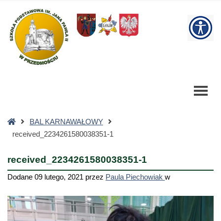
received_2234261580038351-
1
W
-
Szkoła
bu
Podstawowa
Strona
BAL KARNAWAŁOWY
główna
received_2234261580038351-1
received_2234261580038351-1
Dodane
09 lutego, 2021
przez
Paula Piechowiak
w