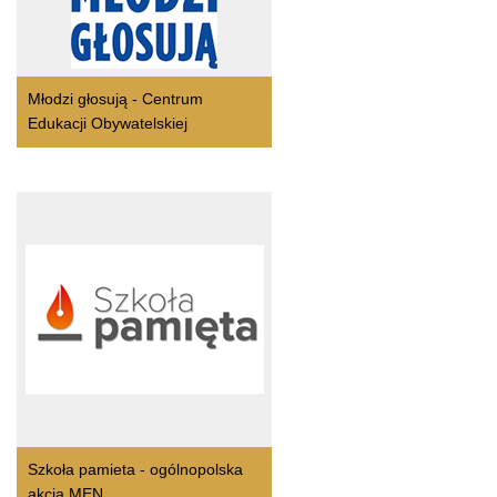
Młodzi głosują - Centrum
Edukacji Obywatelskiej
Szkoła pamieta - ogólnopolska
akcja MEN