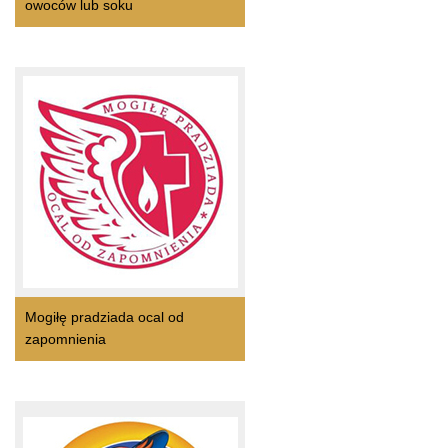
owoców lub soku
Mogiłę pradziada ocal od
zapomnienia