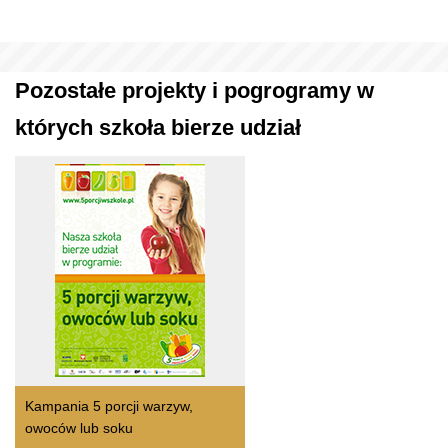
Pozostałe projekty i pogrogramy w
których szkoła bierze udział
Kampania 5 porcji warzyw,
owoców lub soku