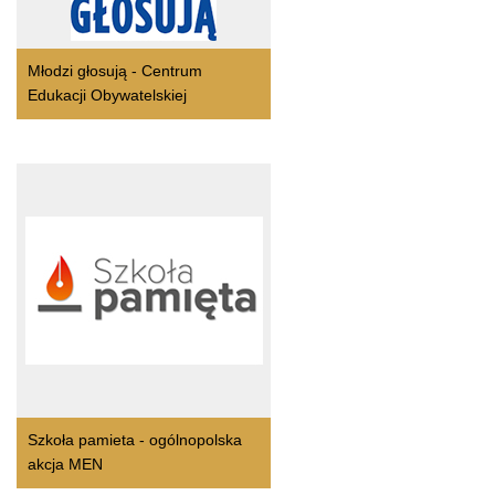
Młodzi głosują - Centrum
Edukacji Obywatelskiej
Szkoła pamieta - ogólnopolska
akcja MEN