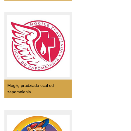
Mogiłę pradziada ocal od
zapomnienia