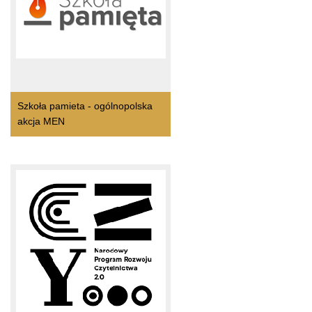
Szkoła pamieta - ogólnopolska
akcja MEN