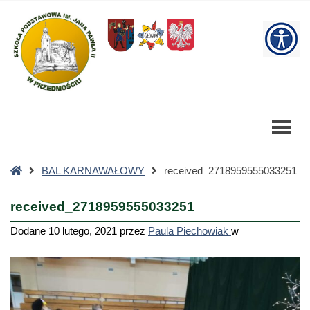
received_2718959555033251
-
W
Szkoła
Podstawowa
bu
Strona
BAL KARNAWAŁOWY
received_2718959555033251
główna
received_2718959555033251
Dodane
10 lutego, 2021
przez
Paula Piechowiak
w