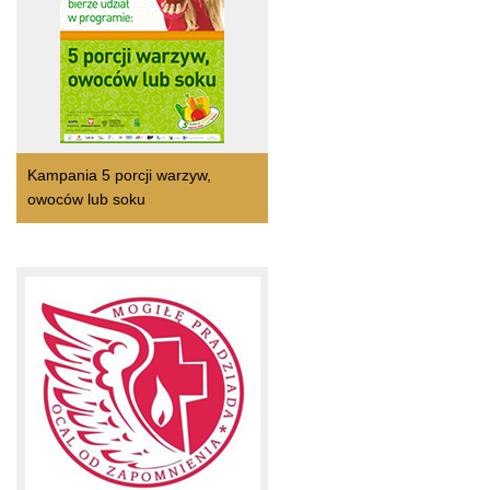
Kampania 5 porcji warzyw,
owoców lub soku