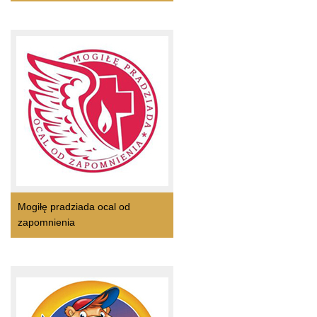
Mogiłę pradziada ocal od
zapomnienia