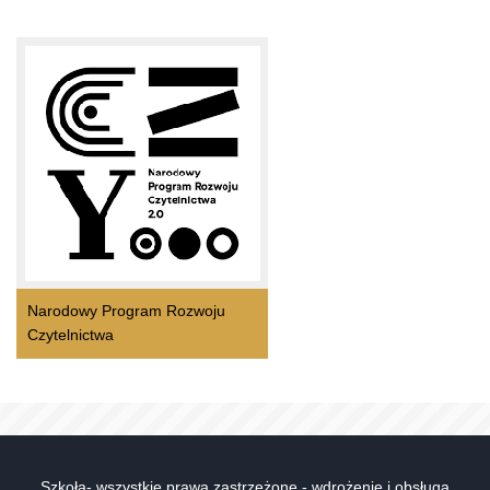
Narodowy Program Rozwoju
Czytelnictwa
Szkoła- wszystkie prawa zastrzeżone - wdrożenie i obsługa