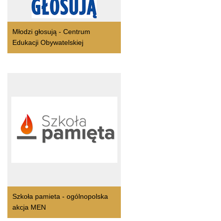
Młodzi głosują - Centrum
Edukacji Obywatelskiej
Szkoła pamieta - ogólnopolska
akcja MEN