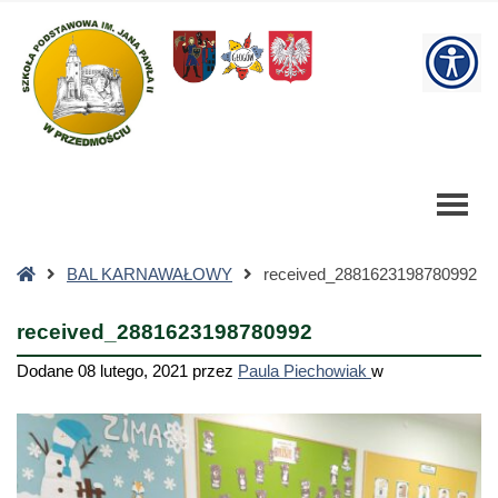
received_2881623198780992
-
W
Szkoła
Podstawowa
bu
Strona
BAL KARNAWAŁOWY
received_2881623198780992
główna
received_2881623198780992
Dodane
08 lutego, 2021
przez
Paula Piechowiak
w