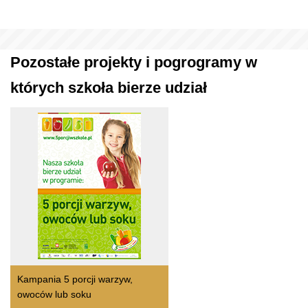
Pozostałe projekty i pogrogramy w
których szkoła bierze udział
Kampania 5 porcji warzyw,
owoców lub soku