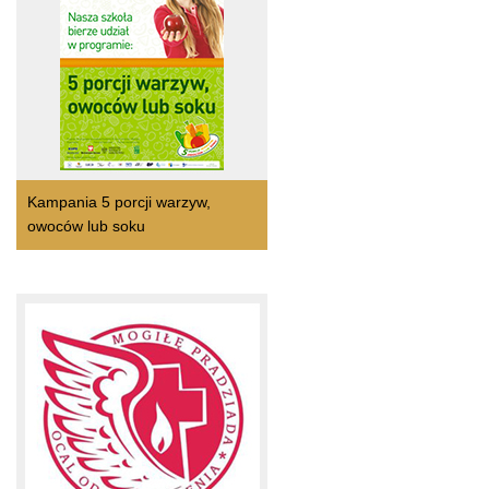
Kampania 5 porcji warzyw,
owoców lub soku