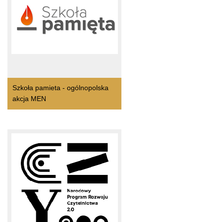
Szkoła pamieta - ogólnopolska
akcja MEN