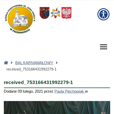
received_753166431992279-
1
W
-
Szkoła
bu
Podstawowa
Strona
BAL KARNAWAŁOWY
główna
received_753166431992279-1
received_753166431992279-1
Dodane
09 lutego, 2021
przez
Paula Piechowiak
w