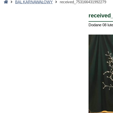
Strona
BAL KARNAWAŁOWY
received_753166431992279
główna
received
Dodane
08 lut