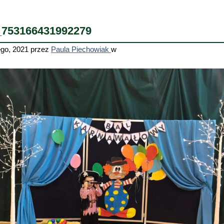
_753166431992279
ego, 2021
przez
Paula Piechowiak
w