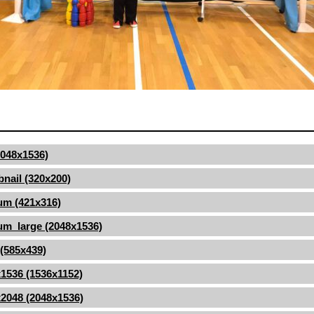
(2048x1536)
nail (320x200)
um (421x316)
m_large (2048x1536)
 (585x439)
1536 (1536x1152)
2048 (2048x1536)