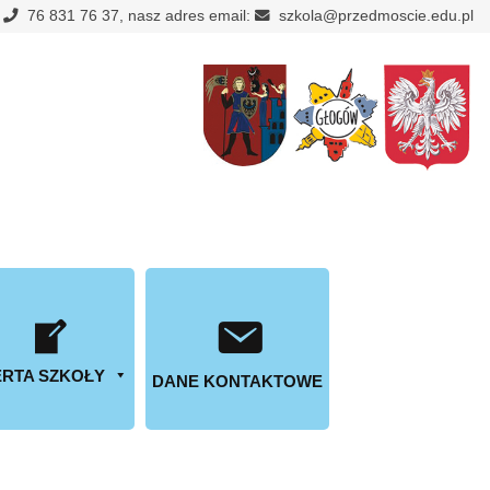
:
76 831 76 37, nasz adres email:
szkola@przedmoscie.edu.pl
RTA SZKOŁY
DANE KONTAKTOWE