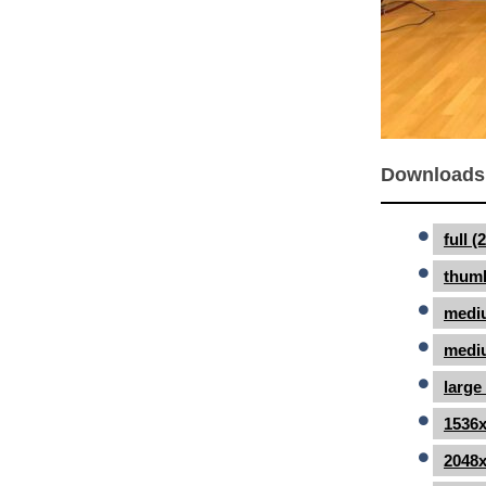
Downloads
full 
thumb
medi
mediu
large
1536x
2048x