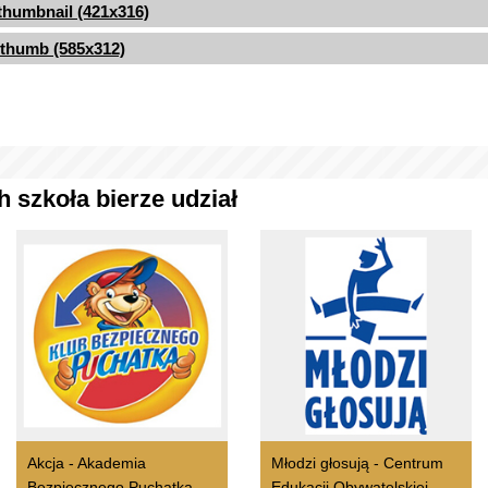
thumbnail (421x316)
thumb (585x312)
 szkoła bierze udział
Akcja - Akademia
Młodzi głosują - Centrum
Bezpiecznego Puchatka
Edukacji Obywatelskiej