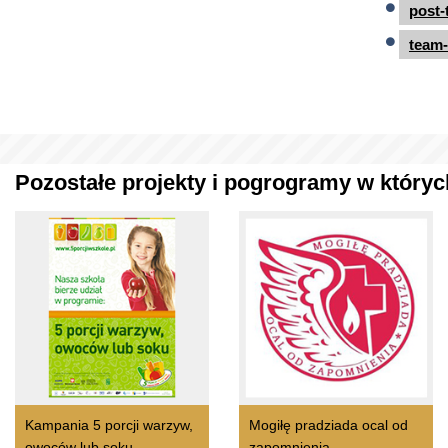
post-
team-
Pozostałe projekty i pogrogramy w których
Kampania 5 porcji warzyw,
Mogiłę pradziada ocal od
owoców lub soku
zapomnienia