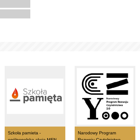
Szkoła pamieta -
Narodowy Program
ogólnopolska akcja MEN
Rozwoju Czytelnictwa