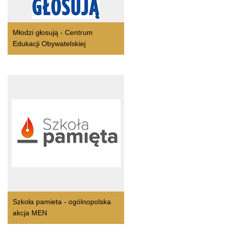
Młodzi głosują - Centrum
Edukacji Obywatelskiej
Szkoła pamieta - ogólnopolska
akcja MEN