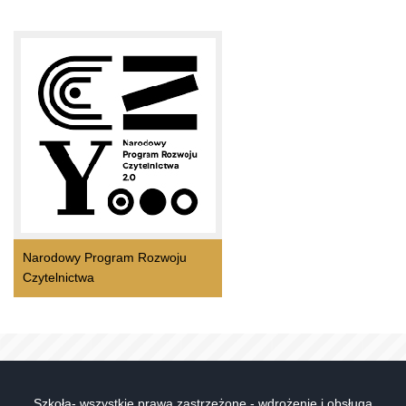
Narodowy Program Rozwoju
Czytelnictwa
Szkoła- wszystkie prawa zastrzeżone - wdrożenie i obsługa