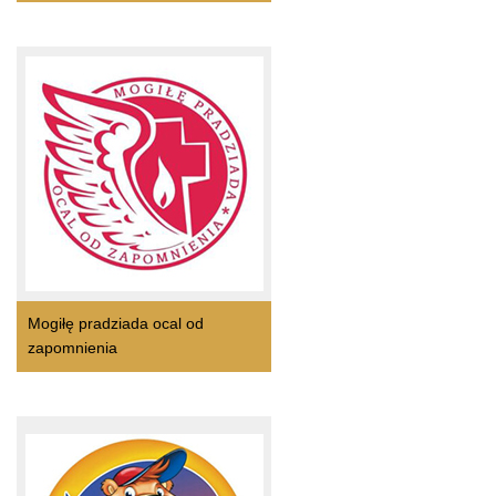
Mogiłę pradziada ocal od
zapomnienia