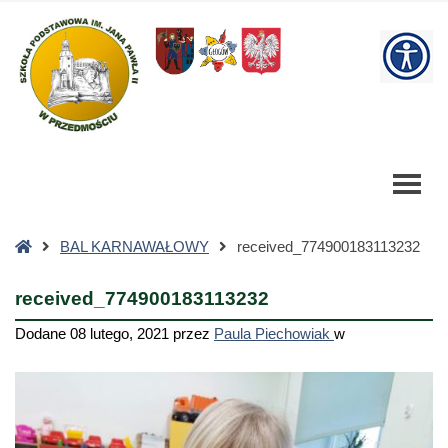
received_774900183113232
-
W
Szkoła
Podstawowa
bu
Strona
BAL KARNAWAŁOWY
received_774900183113232
główna
received_774900183113232
Dodane
08 lutego, 2021
przez
Paula Piechowiak
w