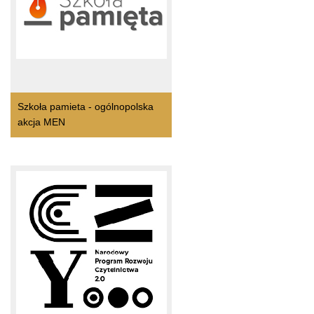
Szkoła pamieta - ogólnopolska
akcja MEN