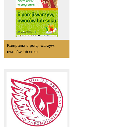
Kampania 5 porcji warzyw,
owoców lub soku