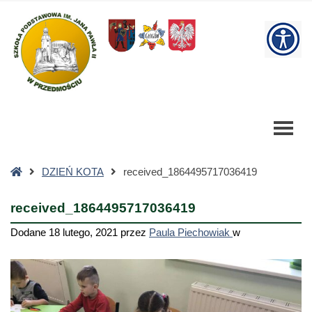
received_1864495717036419
-
W
Szkoła
Podstawowa
bu
Strona
DZIEŃ KOTA
received_1864495717036419
główna
received_1864495717036419
Dodane
18 lutego, 2021
przez
Paula Piechowiak
w