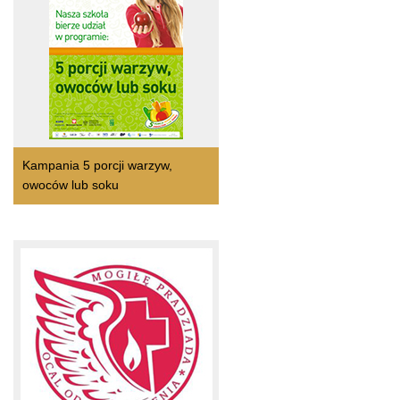
Kampania 5 porcji warzyw,
owoców lub soku