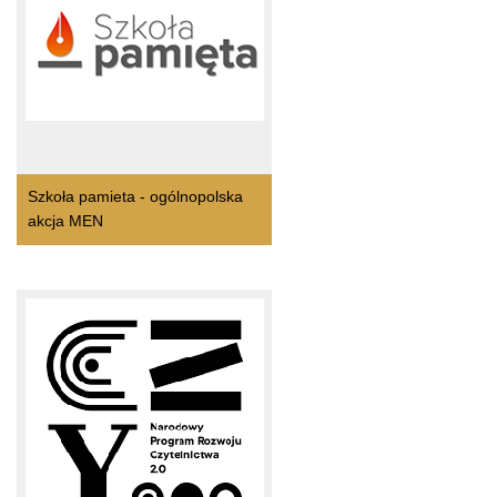
Szkoła pamieta - ogólnopolska
akcja MEN