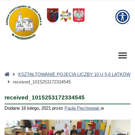
received_1015253172334545
-
W
Szkoła
Podstawowa
bu
Strona
KSZTAŁTOWANIE POJĘCIA LICZBY 10 U 5,6 LATKÓW
główna
received_1015253172334545
received_1015253172334545
Dodane
16 lutego, 2021
przez
Paula Piechowiak
w