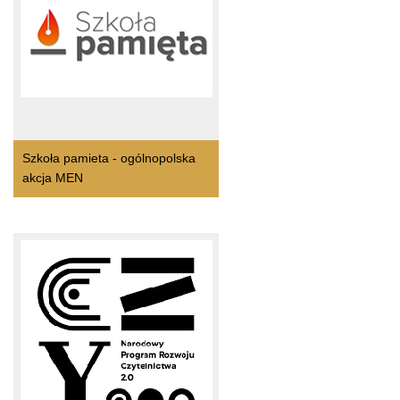
Szkoła pamieta - ogólnopolska
akcja MEN