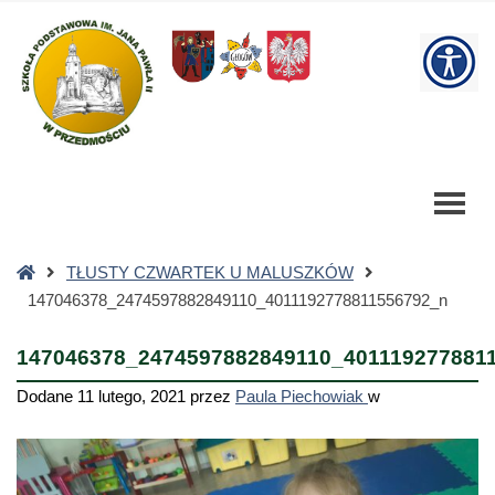
147046378_2474597882849110_4011192778811556792_n
-
W
Szkoła
Podstawowa
bu
Strona
TŁUSTY CZWARTEK U MALUSZKÓW
główna
147046378_2474597882849110_4011192778811556792_n
147046378_2474597882849110_401119277881
Dodane
11 lutego, 2021
przez
Paula Piechowiak
w