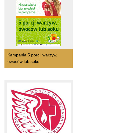
Kampania 5 porcji warzyw,
owoców lub soku