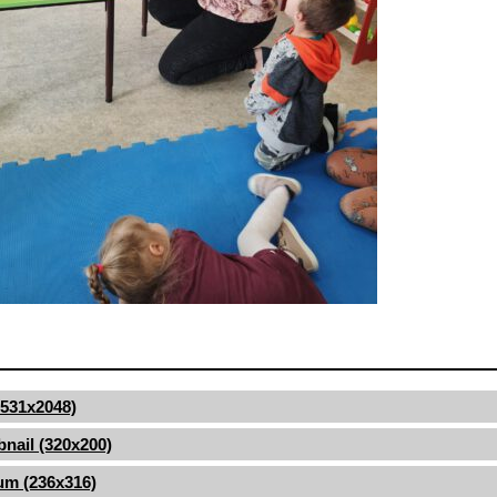
(1531x2048)
nail (320x200)
um (236x316)