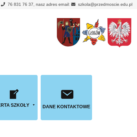
:
76 831 76 37, nasz adres email:
szkola@przedmoscie.edu.pl
RTA SZKOŁY
DANE KONTAKTOWE