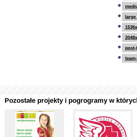
mediu
large
1536x
2048x
post-
team-
Pozostałe projekty i pogrogramy w których