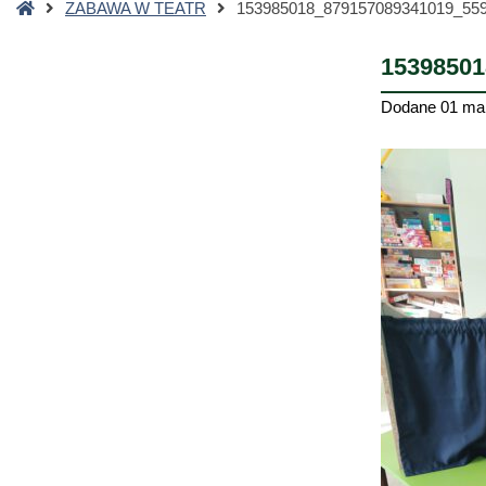
Strona
ZABAWA W TEATR
153985018_879157089341019_55
główna
15398501
Dodane
01 ma