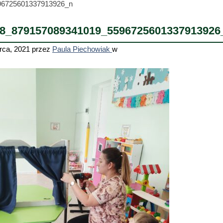
96725601337913926_n
8_879157089341019_5596725601337913926
rca, 2021
przez
Paula Piechowiak
w