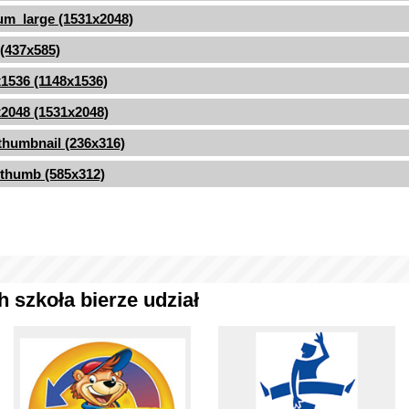
m_large (1531x2048)
 (437x585)
1536 (1148x1536)
2048 (1531x2048)
thumbnail (236x316)
thumb (585x312)
 szkoła bierze udział