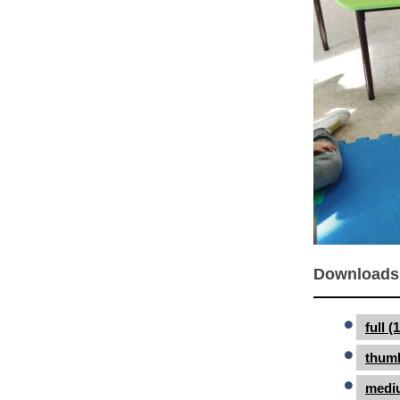
Downloads
full 
thumb
medi