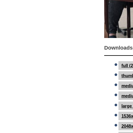
Downloads
full 
thumb
medi
mediu
large
1536x
2048x