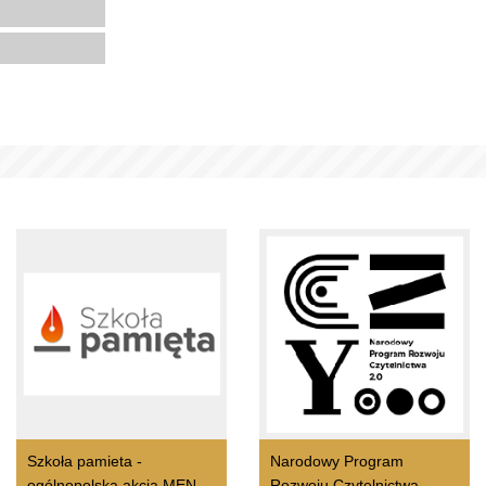
Szkoła pamieta -
Narodowy Program
ogólnopolska akcja MEN
Rozwoju Czytelnictwa