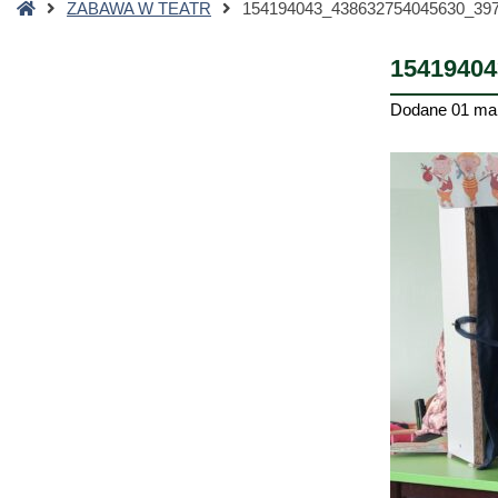
Strona
ZABAWA W TEATR
154194043_438632754045630_39
główna
15419404
Dodane
01 ma