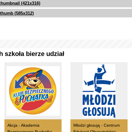
thumbnail (421x316)
thumb (585x312)
 szkoła bierze udział
Akcja - Akademia
Młodzi głosują - Centrum
Bezpiecznego Puchatka
Edukacji Obywatelskiej