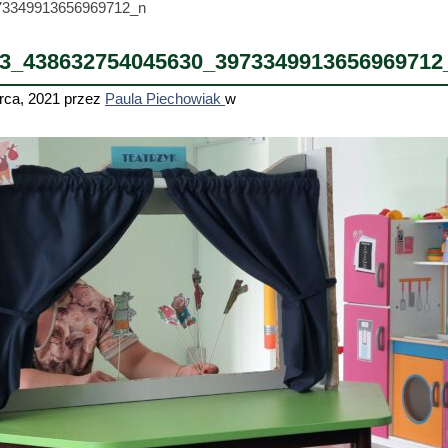
73349913656969712_n
3_438632754045630_3973349913656969712
rca, 2021
przez
Paula Piechowiak
w