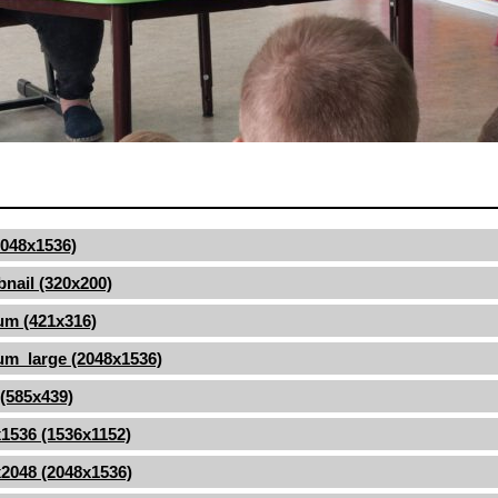
(2048x1536)
nail (320x200)
um (421x316)
m_large (2048x1536)
 (585x439)
1536 (1536x1152)
2048 (2048x1536)