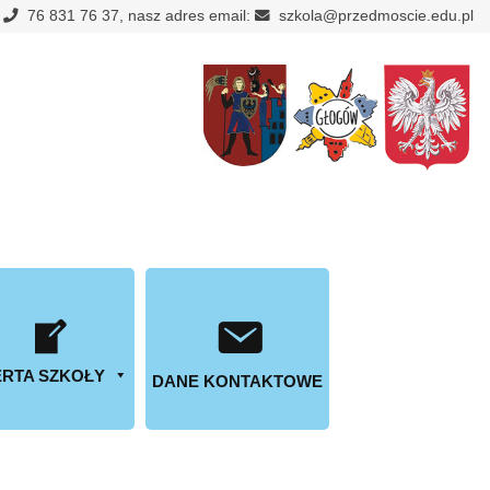
:
76 831 76 37, nasz adres email:
szkola@przedmoscie.edu.pl
RTA SZKOŁY
DANE KONTAKTOWE