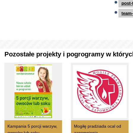
post-
team-
Pozostałe projekty i pogrogramy w których
Kampania 5 porcji warzyw,
Mogiłę pradziada ocal od
owoców lub soku
zapomnienia