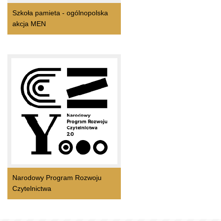
Szkoła pamieta - ogólnopolska
akcja MEN
Narodowy Program Rozwoju
Czytelnictwa