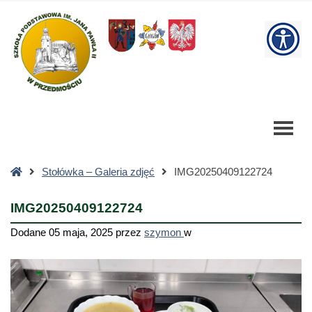
IMG20250409122724
-
W
Szkoła
Podstawowa
bu
Strona
Stołówka – Galeria zdjęć
IMG20250409122724
główna
IMG20250409122724
Dodane
05 maja, 2025
przez
szymon
w