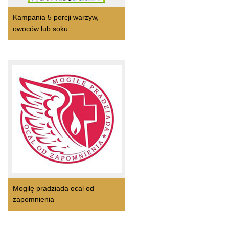
Kampania 5 porcji warzyw,
owoców lub soku
Mogiłę pradziada ocal od
zapomnienia