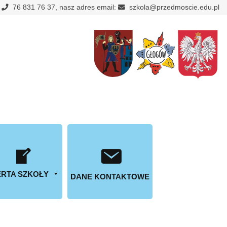
:
76 831 76 37, nasz adres email:
szkola@przedmoscie.edu.pl
RTA SZKOŁY
DANE KONTAKTOWE