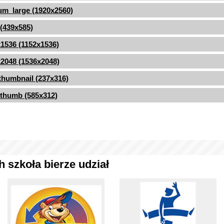
m_large (1920x2560)
 (439x585)
1536 (1152x1536)
2048 (1536x2048)
thumbnail (237x316)
thumb (585x312)
 szkoła bierze udział