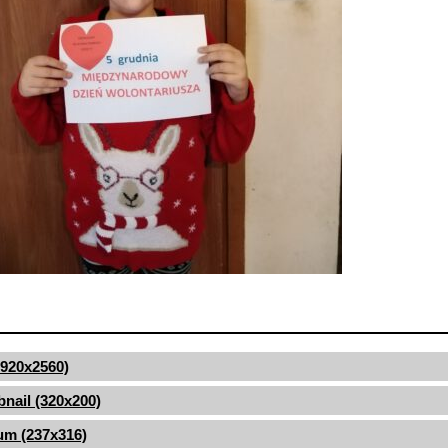
(1920x2560)
nail (320x200)
um (237x316)