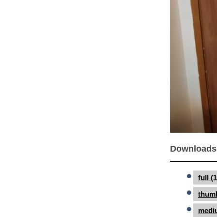
Downloads
full 
thumb
medi