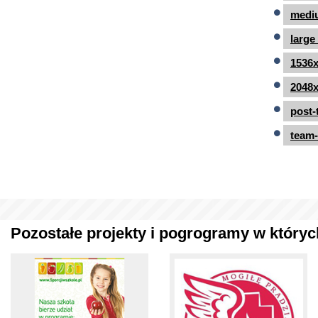
mediu
large
1536x
2048x
post-
team-
Pozostałe projekty i pogrogramy w których