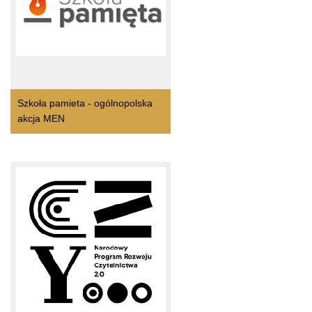
Szkoła pamieta - ogólnopolska
akcja MEN