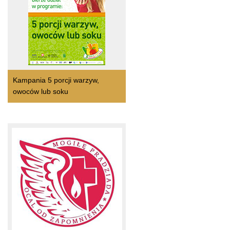
Kampania 5 porcji warzyw,
owoców lub soku