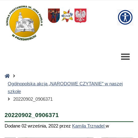
20220902_0906371
-
W
Szkoła
Podstawowa
bu
Strona
główna
Ogólnopolska akcja „NARODOWE CZYTANIE” w naszej
szkole
20220902_0906371
20220902_0906371
Dodane
02 września, 2022
przez
Kamila Trznadel
w