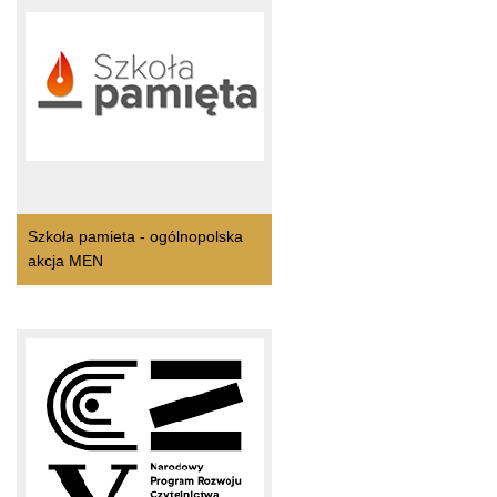
Szkoła pamieta - ogólnopolska
akcja MEN