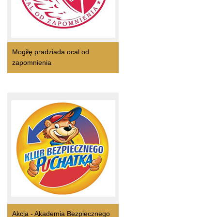
Mogiłę pradziada ocal od
zapomnienia
Akcja - Akademia Bezpiecznego