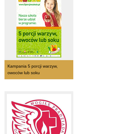
Kampania 5 porcji warzyw,
owoców lub soku