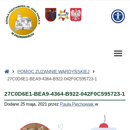
27C0D6E1-
BEA9-
W
4364-
B922-
bu
042F0C595723-
1
-
Szkoła
Podstawowa
Strona
POMOC ZUZANNIE WARDYŃSKIEJ
główna
27C0D6E1-BEA9-4364-B922-042F0C595723-1
27C0D6E1-BEA9-4364-B922-042F0C595723-1
Dodane
25 maja, 2021
przez
Paula Piechowiak
w