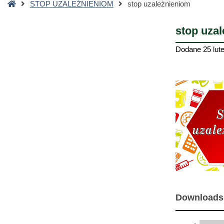
Strona
STOP UZALEŻNIENIOM
stop uzależnieniom
główna
stop uza
Dodane
25 lut
Downloads