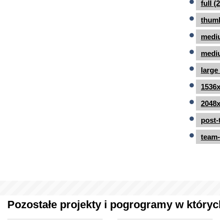
full 
thumb
medi
mediu
large
1536x
2048x
post-
team-
Pozostałe projekty i pogrogramy w których