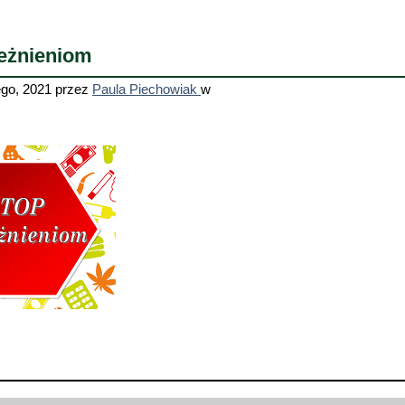
leżnieniom
ego, 2021
przez
Paula Piechowiak
w