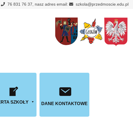
:
76 831 76 37, nasz adres email:
szkola@przedmoscie.edu.pl
RTA SZKOŁY
DANE KONTAKTOWE