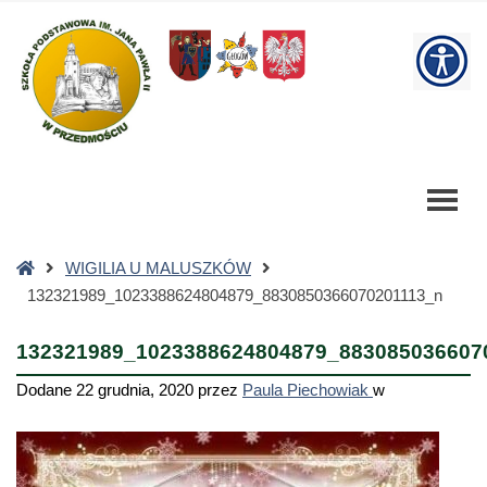
132321989_1023388624804879_8830850366070201113_n
-
W
Szkoła
Podstawowa
bu
Strona
WIGILIA U MALUSZKÓW
główna
132321989_1023388624804879_8830850366070201113_n
132321989_1023388624804879_883085036607
Dodane
22 grudnia, 2020
przez
Paula Piechowiak
w