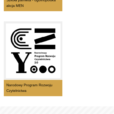
Szkoła pamieta - ogólnopolska
akcja MEN
Narodowy Program Rozwoju
Czytelnictwa