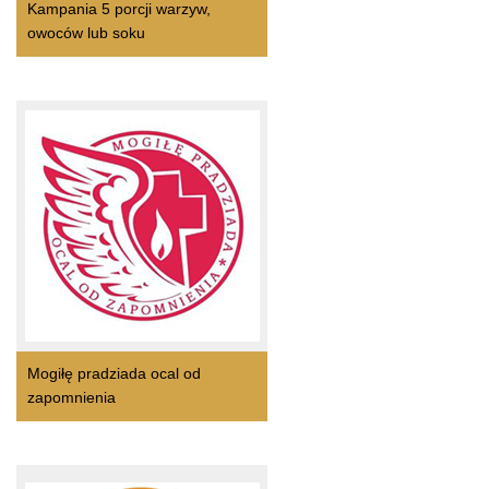
Kampania 5 porcji warzyw,
owoców lub soku
Mogiłę pradziada ocal od
zapomnienia