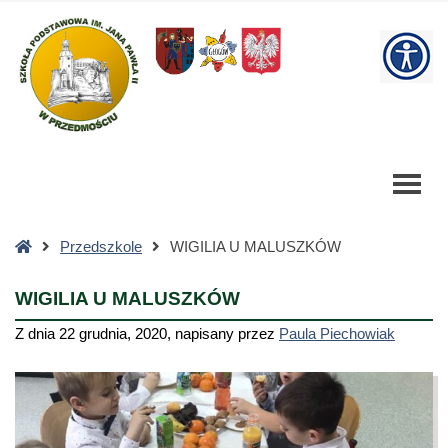
WIGILIA
U
W
MALUSZKÓW
-
bu
Szkoła
Podstawowa
Strona
Przedszkole
WIGILIA U MALUSZKÓW
główna
WIGILIA U MALUSZKÓW
Z dnia
22 grudnia, 2020
,
napisany przez
Paula Piechowiak