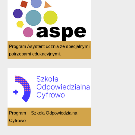
Program Asystent ucznia ze specjalnymi
potrzebami edukacyjnymi.
Program – Szkoła Odpowiedzialna
Cyfrowo