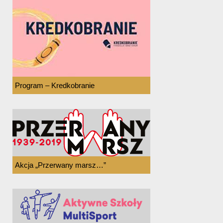
Program – Kredkobranie
Akcja „Przerwany marsz…”