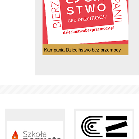
Kampania Dzieciństwo bez przemocy