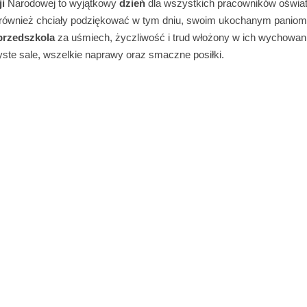
i
Narodowej to wyjątkowy
dzień
dla wszystkich pracowników oświa
 również chciały podziękować w tym dniu, swoim ukochanym paniom 
przedszkola
za uśmiech, życzliwość i trud włożony w ich wychowani
yste sale, wszelkie naprawy oraz smaczne posiłki.