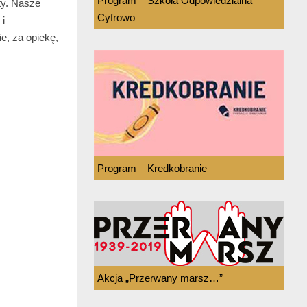
Program – Szkoła Odpowiedzialna
ty. Nasze
Cyfrowo
i
e, za opiekę,
Program – Kredkobranie
Akcja „Przerwany marsz…”