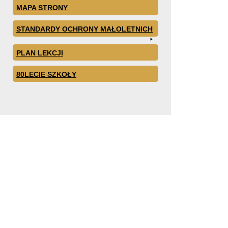
MAPA STRONY
STANDARDY OCHRONY MAŁOLETNICH
PLAN LEKCJI
80LECIE SZKOŁY