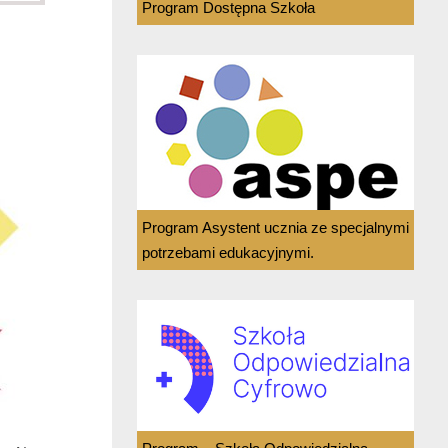
Program Dostępna Szkoła
Program Asystent ucznia ze specjalnymi
potrzebami edukacyjnymi.