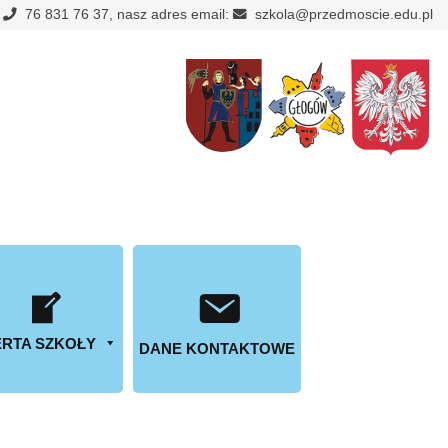
:
76 831 76 37, nasz adres email:
szkola@przedmoscie.edu.pl
RTA SZKOŁY
DANE KONTAKTOWE