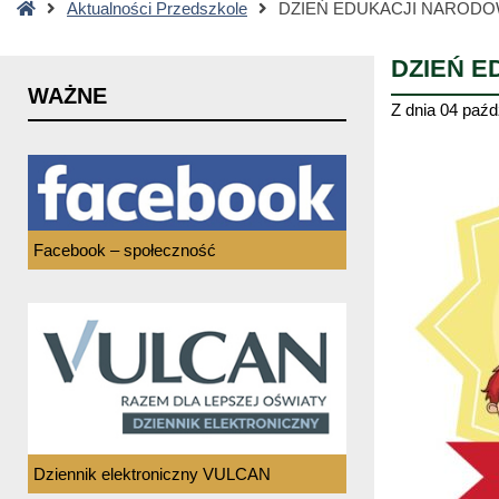
Strona
Aktualności Przedszkole
DZIEŃ EDUKACJI NAROD
główna
DZIEŃ 
WAŻNE
Z dnia
04 paźd
Facebook – społeczność
Dziennik elektroniczny VULCAN