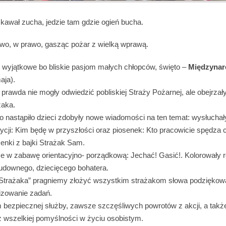
t kawał zucha, jedzie tam gdzie ogień bucha.
ewo, w prawo, gasząc pożar z wielką wprawą.
yjątkowe bo bliskie pasjom małych chłopców, święto –
Międzynar
aja).
prawda nie mogły odwiedzić pobliskiej Straży Pożarnej, ale obejrzały 
żaka.
o nastąpiło dzieci zdobyły nowe wiadomości na ten temat: wysłuchał
ycji: Kim będę w przyszłości oraz piosenek: Kto pracowicie spędza c
senki z bajki Strażak Sam.
że w zabawę orientacyjno- porządkową: Jechać! Gasić!. Kolorowały 
cudownego, dziecięcego bohatera.
a Strażaka” pragniemy złożyć wszystkim strażakom słowa podziękow
izowanie zadań.
ezpiecznej służby, zawsze szczęśliwych powrotów z akcji, a także
 wszelkiej pomyślności w życiu osobistym.