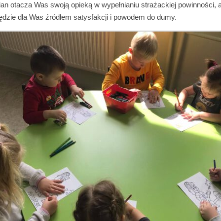
ian otacza Was swoją opieką w wypełnianiu strażackiej powinności, a
ędzie dla Was źródłem satysfakcji i powodem do dumy.