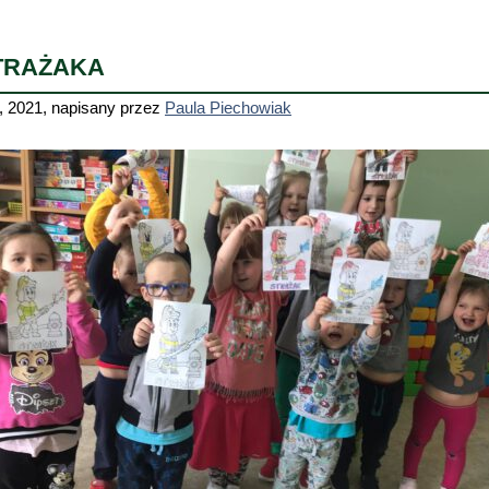
TRAŻAKA
, 2021
,
napisany przez
Paula Piechowiak