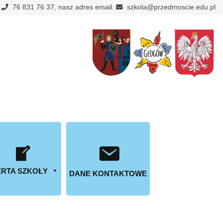
:
76 831 76 37, nasz adres email:
szkola@przedmoscie.edu.pl
RTA SZKOŁY
DANE KONTAKTOWE