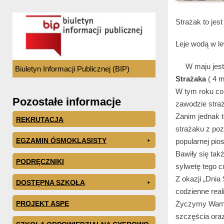
Strażak to jes
Leje wodą w l
W maju jest w
Biuletyn Informacji Publicznej (BIP)
Strażaka
( 4 m
W tym roku co 
Pozostałe informacje
zawodzie stra
Zanim jednak t
REKRUTACJA
strażaku z poz
EGZAMIN ÓSMOKLASISTY
popularnej pio
Bawiły się tak
PODRĘCZNIKI
sylwetę tego 
Z okazji „Dni
DOSTĘPNA SZKOŁA
codzienne real
Życzymy Wam b
PROJEKT ASPE
szczęścia oraz