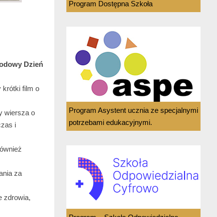
Program Dostępna Szkoła
odowy Dzień
krótki film o
Program Asystent ucznia ze specjalnymi
y wiersza o
potrzebami edukacyjnymi.
zas i
również
ania za
 zdrowia,