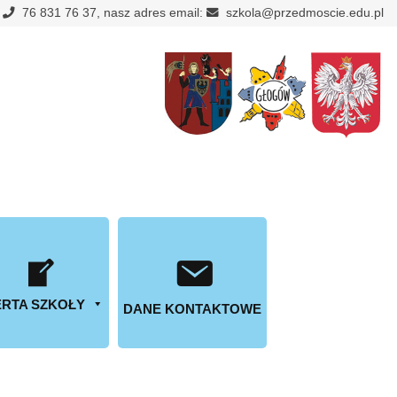
:
76 831 76 37, nasz adres email:
szkola@przedmoscie.edu.pl
RTA SZKOŁY
DANE KONTAKTOWE