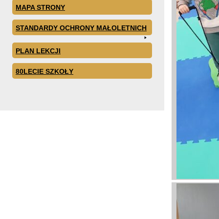
MAPA STRONY
STANDARDY OCHRONY MAŁOLETNICH
PLAN LEKCJI
80LECIE SZKOŁY