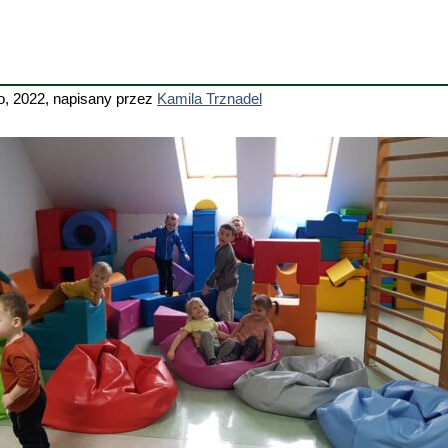
o, 2022
,
napisany przez
Kamila Trznadel