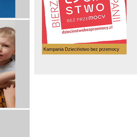
Kampania Dzieciństwo bez przemocy