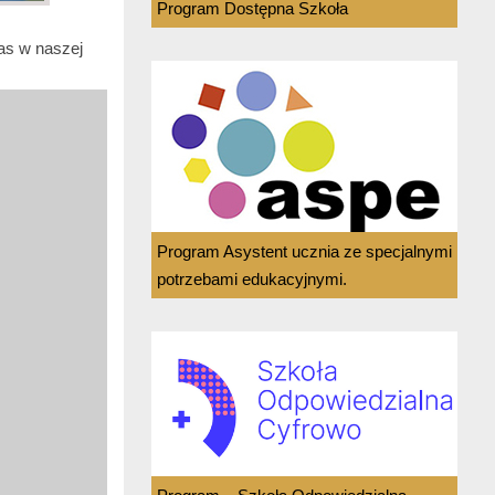
Program Dostępna Szkoła
as w naszej
Program Asystent ucznia ze specjalnymi
potrzebami edukacyjnymi.