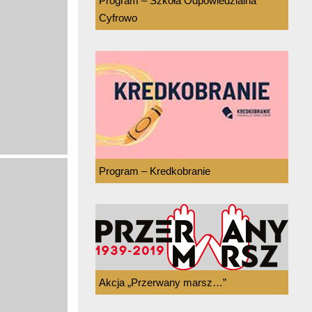
Program – Szkoła Odpowiedzialna
Cyfrowo
Program – Kredkobranie
Akcja „Przerwany marsz…”