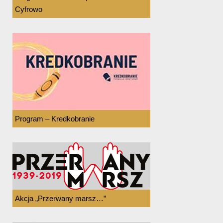
Cyfrowo
Program – Kredkobranie
Akcja „Przerwany marsz…”