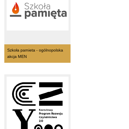
Szkoła pamieta - ogólnopolska
akcja MEN