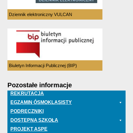
Dziennik elektroniczny VULCAN
Biuletyn Informacji Publicznej (BIP)
Pozostałe informacje
REKRUTACJA
EGZAMIN ÓSMOKLASISTY
PODRĘCZNIKI
DOSTĘPNA SZKOŁA
PROJEKT ASPE