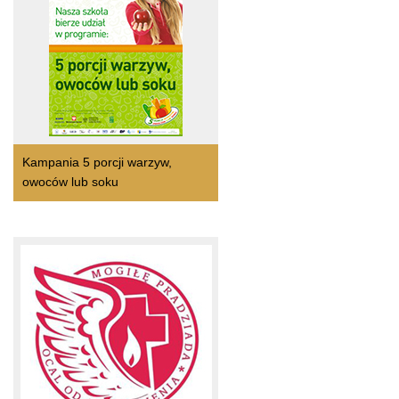
Kampania 5 porcji warzyw,
owoców lub soku