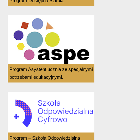
Program Dostępna Szkoła
Program Asystent ucznia ze specjalnymi
potrzebami edukacyjnymi.
Program – Szkoła Odpowiedzialna