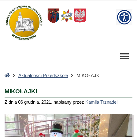
MIKOŁAJKI
-
W
Szkoła
Podstawowa
bu
Strona
Aktualności Przedszkole
MIKOŁAJKI
główna
MIKOŁAJKI
Z dnia
06 grudnia, 2021
,
napisany przez
Kamila Trznadel