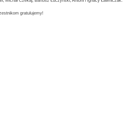
l, Michał Czekaj, Bartosz Łuczyński, Antoni i Ignacy Ławniczak.
estnikom gratulujemy!