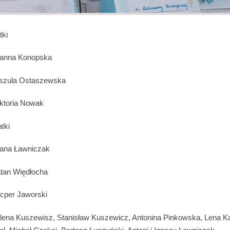
tki
lianna Konopska
rszula Ostaszewska
iktoria Nowak
atki
liana Ławniczak
atan Więdłocha
acper Jaworski
ilena Kuszewisz, Stanisław Kuszewicz, Antonina Pinkowska, Lena 