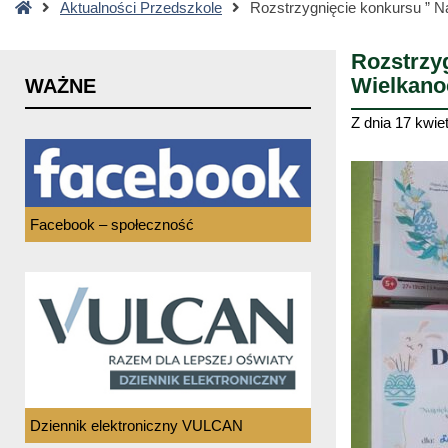
Strona
Aktualności Przedszkole
Rozstrzygnięcie konkursu ” N
główna
Rozstrzyg
Wielkano
WAŻNE
Z dnia
17 kwie
Facebook – społeczność
Dziennik elektroniczny VULCAN