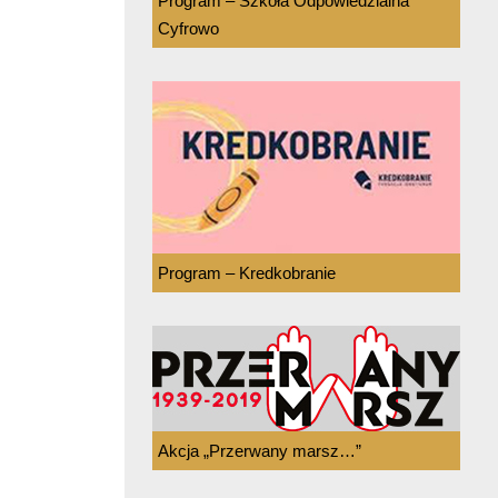
Program – Szkoła Odpowiedzialna
Cyfrowo
Program – Kredkobranie
Akcja „Przerwany marsz…”