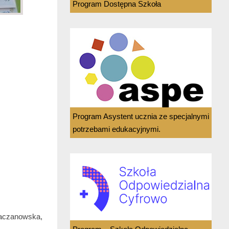
Program Dostępna Szkoła
Program Asystent ucznia ze specjalnymi
potrzebami edukacyjnymi.
Kaczanowska,