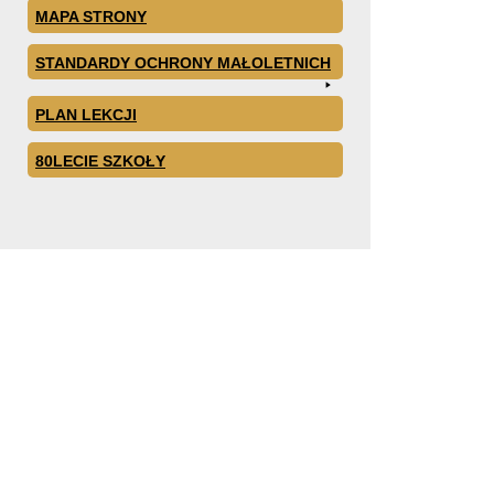
MAPA STRONY
STANDARDY OCHRONY MAŁOLETNICH
PLAN LEKCJI
80LECIE SZKOŁY