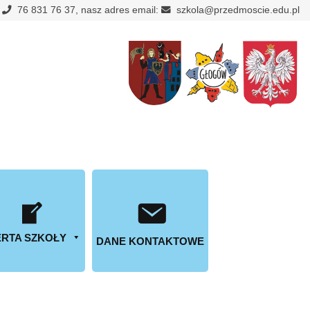
:
76 831 76 37, nasz adres email:
szkola@przedmoscie.edu.pl
RTA SZKOŁY
DANE KONTAKTOWE