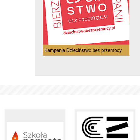
Kampania Dzieciństwo bez przemocy