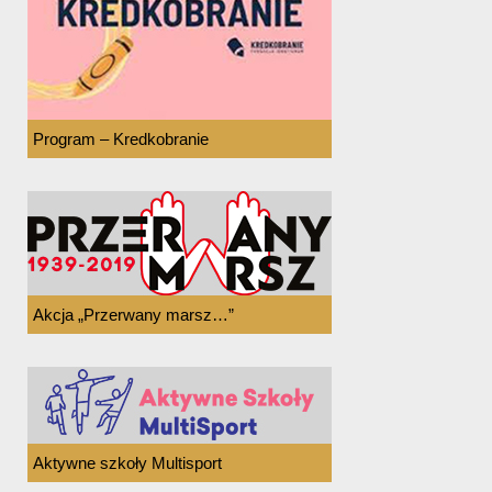
Program – Kredkobranie
Akcja „Przerwany marsz…”
Aktywne szkoły Multisport