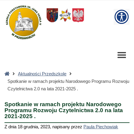
Spotkanie
w
W
ramach
projektu
bu
Narodowego
Programu
Rozwoju
Czytelnictwa
2.0
na
Strona
Aktualności Przedszkole
lata
główna
Spotkanie w ramach projektu Narodowego Programu Rozwoju
2021-
Czytelnictwa 2.0 na lata 2021-2025 .
2025
.
Spotkanie w ramach projektu Narodowego
-
Programu Rozwoju Czytelnictwa 2.0 na lata
Szkoła
2021-2025 .
Podstawowa
Z dnia
18 grudnia, 2023
,
napisany przez
Paula Piechowiak