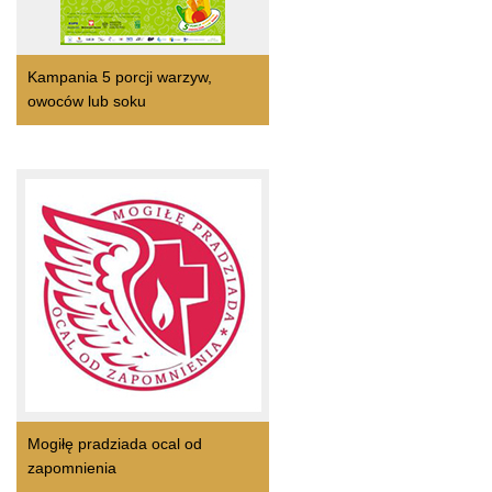
Kampania 5 porcji warzyw,
owoców lub soku
Mogiłę pradziada ocal od
zapomnienia