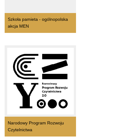
Szkoła pamieta - ogólnopolska
akcja MEN
Narodowy Program Rozwoju
Czytelnictwa