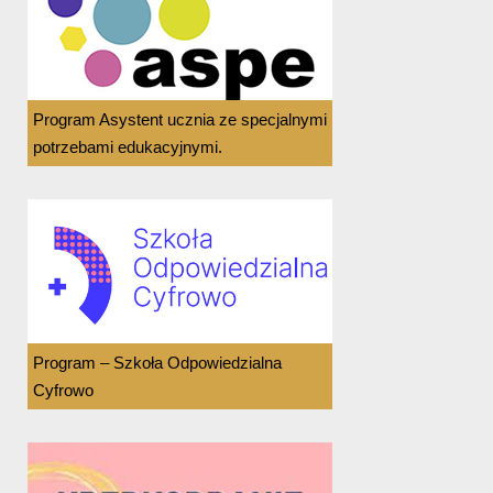
Program Asystent ucznia ze specjalnymi
potrzebami edukacyjnymi.
Program – Szkoła Odpowiedzialna
Cyfrowo