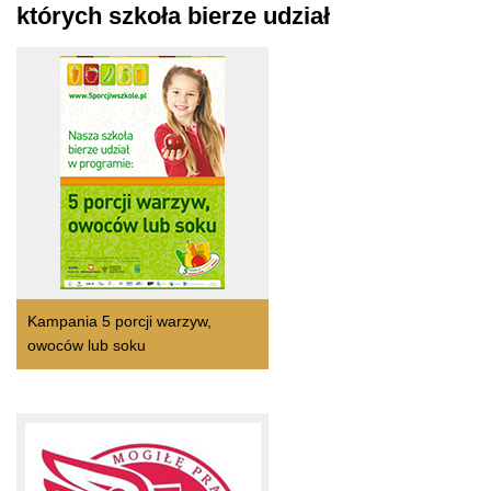
których szkoła bierze udział
Kampania 5 porcji warzyw,
owoców lub soku