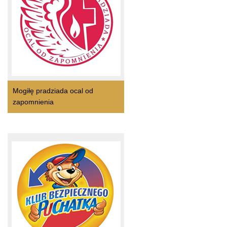
Mogiłę pradziada ocal od
zapomnienia