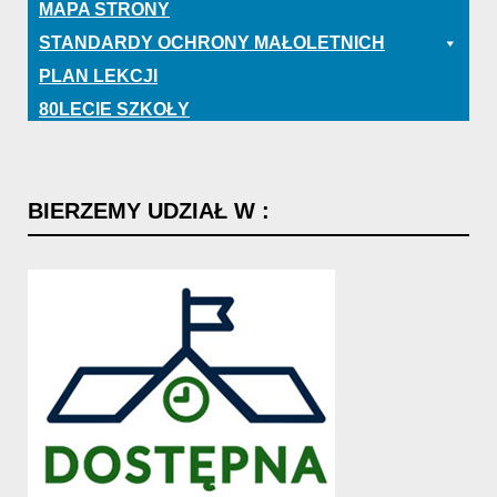
MAPA STRONY
STANDARDY OCHRONY MAŁOLETNICH
PLAN LEKCJI
80LECIE SZKOŁY
BIERZEMY
UDZIAŁ
W
: