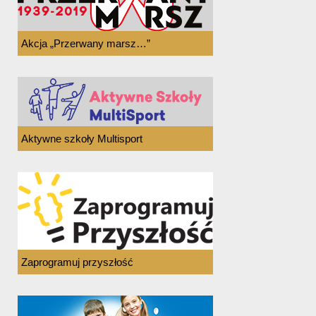
Akcja „Przerwany marsz…”
Aktywne szkoły Multisport
Zaprogramuj przyszłość