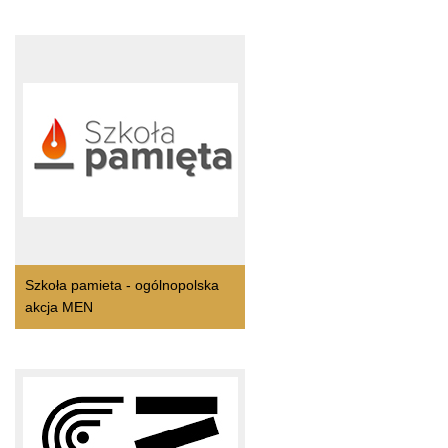
Szkoła pamieta - ogólnopolska
akcja MEN