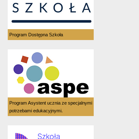
Program Dostępna Szkoła
Program Asystent ucznia ze specjalnymi
potrzebami edukacyjnymi.