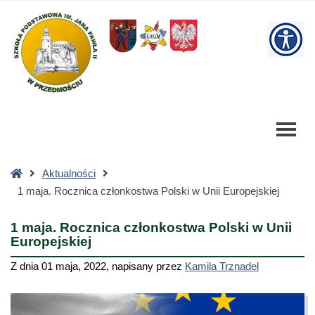
1
maja.
W
Rocznica
członkostwa
bu
Polski
w
Unii
Europejskiej
-
Szkoła
Strona
Aktualności
Podstawowa
główna
1 maja. Rocznica członkostwa Polski w Unii Europejskiej
1 maja. Rocznica członkostwa Polski w Unii
Europejskiej
Z dnia
01 maja, 2022
,
napisany przez
Kamila Trznadel