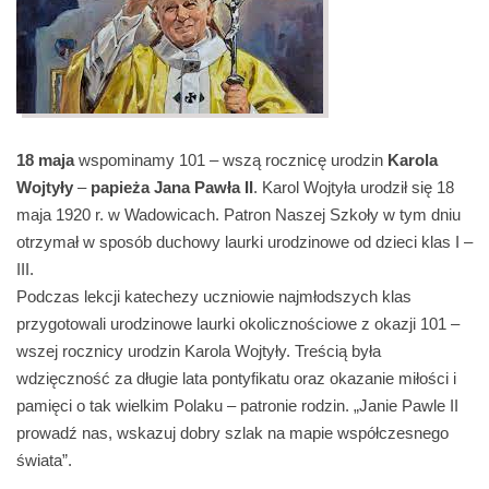
18 maja
wspominamy 101 – wszą rocznicę urodzin
Karola
Wojtyły
–
papieża Jana Pawła II
. Karol Wojtyła urodził się 18
maja 1920 r. w Wadowicach. Patron Naszej Szkoły w tym dniu
otrzymał w sposób duchowy laurki urodzinowe od dzieci klas I –
III.
Podczas lekcji katechezy uczniowie najmłodszych klas
przygotowali urodzinowe laurki okolicznościowe z okazji 101 –
wszej rocznicy urodzin Karola Wojtyły. Treścią była
wdzięczność za długie lata pontyfikatu oraz okazanie miłości i
pamięci o tak wielkim Polaku – patronie rodzin. „Janie Pawle II
prowadź nas, wskazuj dobry szlak na mapie współczesnego
świata”.