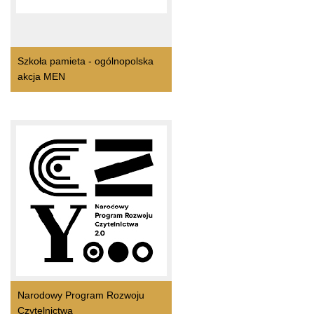
Szkoła pamieta - ogólnopolska
akcja MEN
Narodowy Program Rozwoju
Czytelnictwa