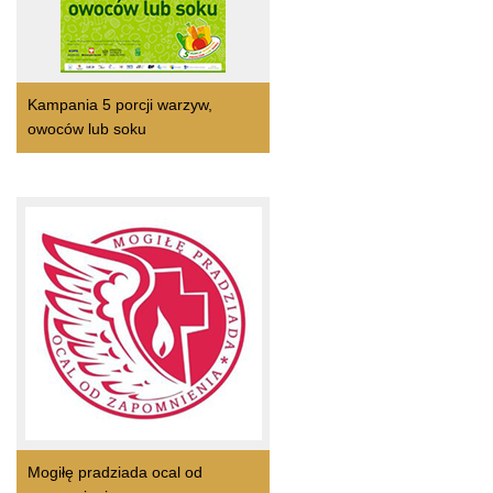
Kampania 5 porcji warzyw,
owoców lub soku
Mogiłę pradziada ocal od