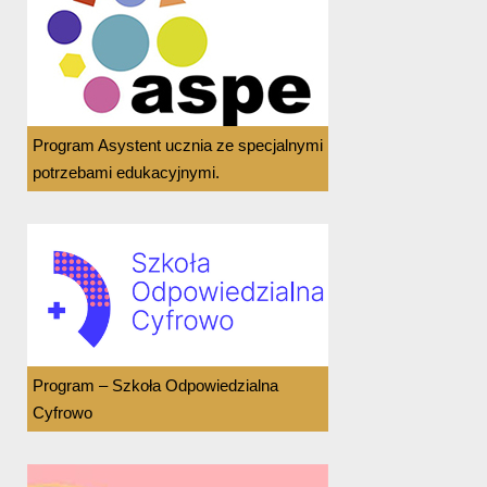
Program Asystent ucznia ze specjalnymi
potrzebami edukacyjnymi.
Program – Szkoła Odpowiedzialna
Cyfrowo