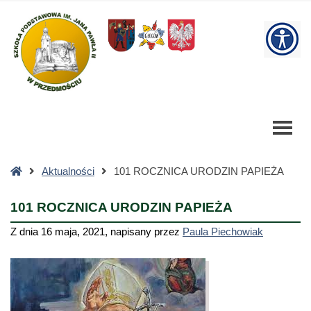
101
ROCZNICA
W
URODZIN
PAPIEŻA
bu
-
Szkoła
Podstawowa
Strona
Aktualności
101 ROCZNICA URODZIN PAPIEŻA
główna
101 ROCZNICA URODZIN PAPIEŻA
Z dnia
16 maja, 2021
,
napisany przez
Paula Piechowiak