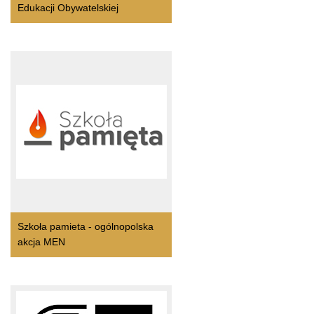
Edukacji Obywatelskiej
Szkoła pamieta - ogólnopolska
akcja MEN