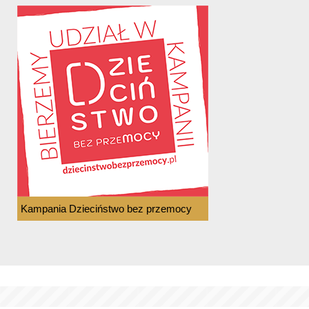
Kampania Dzieciństwo bez przemocy