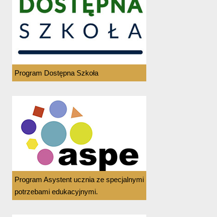
Program Dostępna Szkoła
Program Asystent ucznia ze specjalnymi
potrzebami edukacyjnymi.