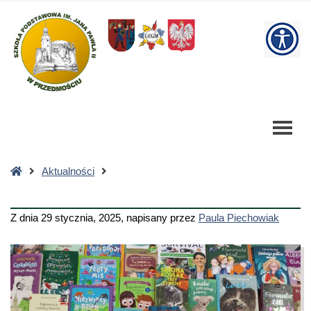
-
Szkoła
W
Podstawowa
bu
Strona
Aktualności
główna
Z dnia
29 stycznia, 2025
,
napisany przez
Paula Piechowiak