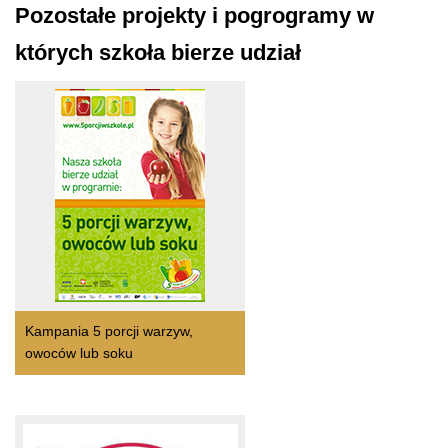
Pozostałe projekty i pogrogramy w
których szkoła bierze udział
Kampania 5 porcji warzyw,
owoców lub soku