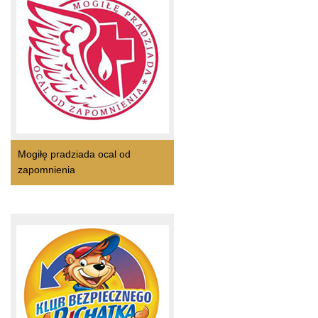
Mogiłę pradziada ocal od
zapomnienia