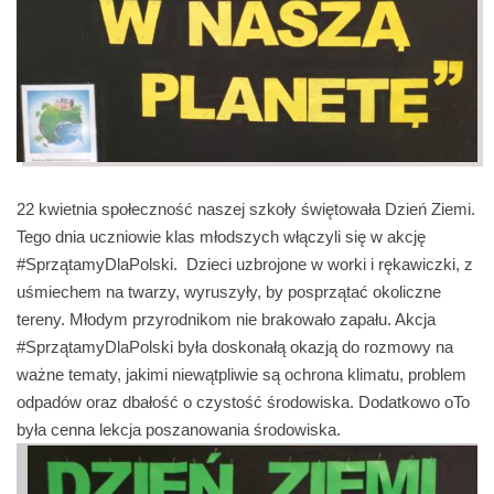
22 kwietnia społeczność naszej szkoły świętowała Dzień Ziemi.
Tego dnia uczniowie klas młodszych włączyli się w akcję
#SprzątamyDlaPolski. Dzieci uzbrojone w worki i rękawiczki, z
uśmiechem na twarzy, wyruszyły, by posprzątać okoliczne
tereny. Młodym przyrodnikom nie brakowało zapału. Akcja
#SprzątamyDlaPolski była doskonałą okazją do rozmowy na
ważne tematy, jakimi niewątpliwie są ochrona klimatu, problem
odpadów oraz dbałość o czystość środowiska. Dodatkowo oTo
była cenna lekcja poszanowania środowiska.