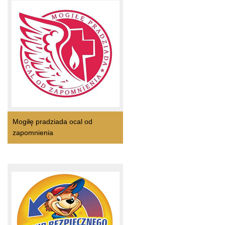
Mogiłę pradziada ocal od
zapomnienia