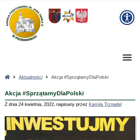
Akcja
#SprzątamyDlaPolski
W
-
Szkoła
bu
Podstawowa
Strona
Aktualności
Akcja #SprzątamyDlaPolski
główna
Akcja #SprzątamyDlaPolski
Z dnia
24 kwietnia, 2022
,
napisany przez
Kamila Trznadel