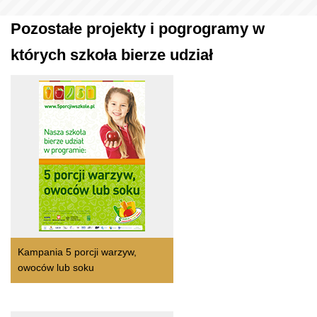
Pozostałe projekty i pogrogramy w
których szkoła bierze udział
Kampania 5 porcji warzyw,
owoców lub soku