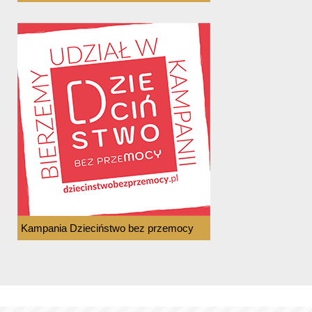
Kampania Dzieciństwo bez przemocy