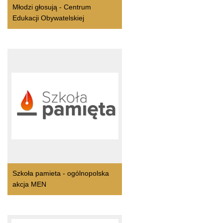
Młodzi głosują - Centrum
Edukacji Obywatelskiej
Szkoła pamieta - ogólnopolska
akcja MEN