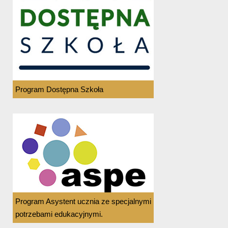
Program Dostępna Szkoła
Program Asystent ucznia ze specjalnymi
potrzebami edukacyjnymi.