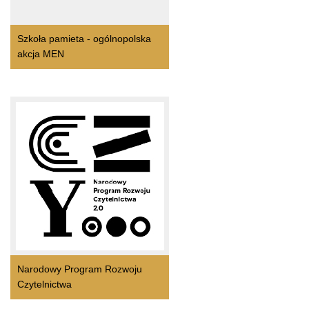
Szkoła pamieta - ogólnopolska
akcja MEN
Narodowy Program Rozwoju
Czytelnictwa