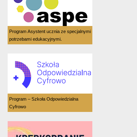
Program Asystent ucznia ze specjalnymi
potrzebami edukacyjnymi.
Program – Szkoła Odpowiedzialna
Cyfrowo