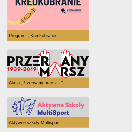
Program – Kredkobranie
Akcja „Przerwany marsz…”
Aktywne szkoły Multisport