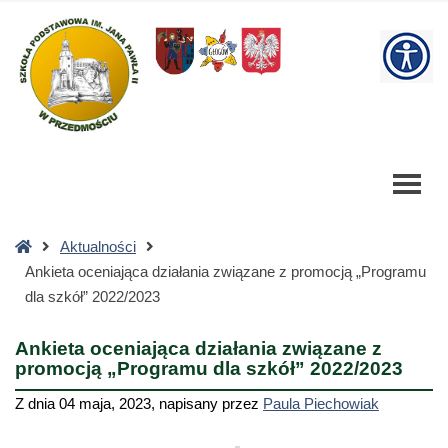
Ankieta
oceniająca
W
działania
związane
bu
z
promocją
"Programu
dla
szkół"
2022/2023
Strona
Aktualności
-
główna
Ankieta oceniająca działania związane z promocją „Programu
Szkoła
dla szkół” 2022/2023
Podstawowa
Ankieta oceniająca działania związane z
promocją „Programu dla szkół” 2022/2023
Z dnia
04 maja, 2023
,
napisany przez
Paula Piechowiak