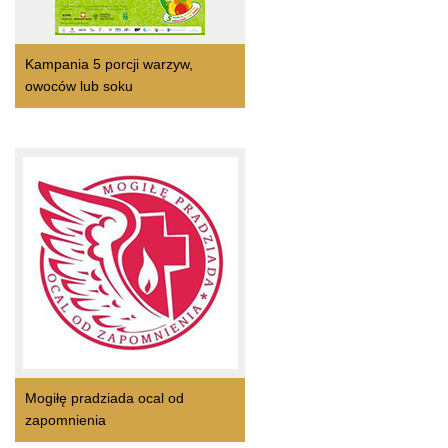
Kampania 5 porcji warzyw,
owoców lub soku
Mogiłę pradziada ocal od
zapomnienia