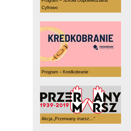
Program – Szkoła Odpowiedzialna
Cyfrowo
Program – Kredkobranie
Akcja „Przerwany marsz…”