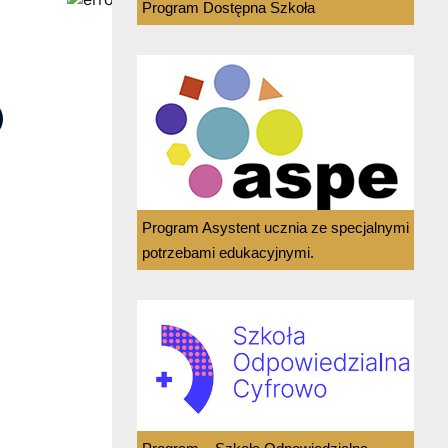
Program Dostępna Szkoła
Program Asystent ucznia ze specjalnymi
potrzebami edukacyjnymi.