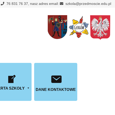
:
76 831 76 37, nasz adres email:
szkola@przedmoscie.edu.pl
RTA SZKOŁY
DANE KONTAKTOWE