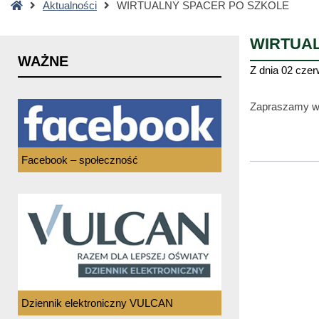
Strona
Aktualności
WIRTUALNY SPACER PO SZKOLE
główna
WIRTUA
WAŻNE
Z dnia
02 czer
Zapraszamy ws
Facebook – społeczność
Dziennik elektroniczny VULCAN