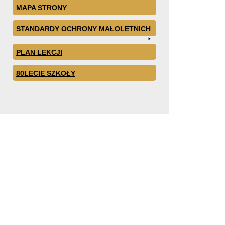
MAPA STRONY
STANDARDY OCHRONY MAŁOLETNICH
PLAN LEKCJI
80LECIE SZKOŁY