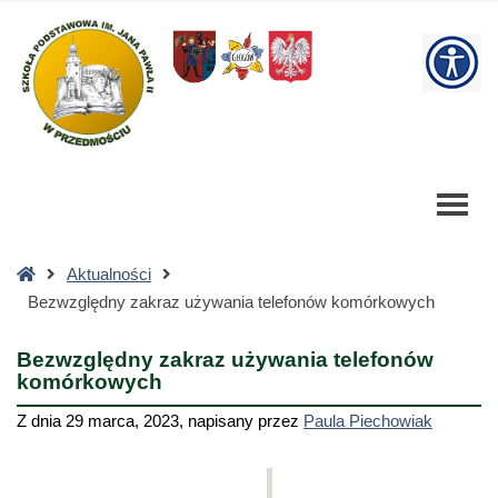
Bezwzględny
zakraz
W
używania
telefonów
bu
komórkowych
-
Szkoła
Podstawowa
Strona
Aktualności
główna
Bezwzględny zakraz używania telefonów komórkowych
Bezwzględny zakraz używania telefonów
komórkowych
Z dnia
29 marca, 2023
,
napisany przez
Paula Piechowiak