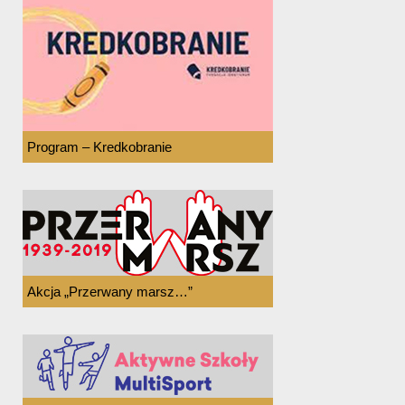
Program – Kredkobranie
Akcja „Przerwany marsz…”