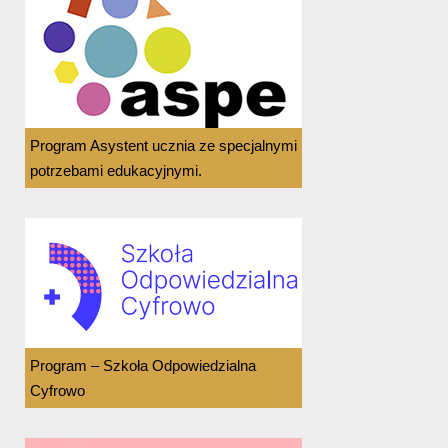
Program Asystent ucznia ze specjalnymi
potrzebami edukacyjnymi.
Program – Szkoła Odpowiedzialna
Cyfrowo