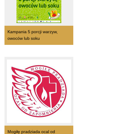
Kampania 5 porcji warzyw,
owoców lub soku
Mogiłę pradziada ocal od