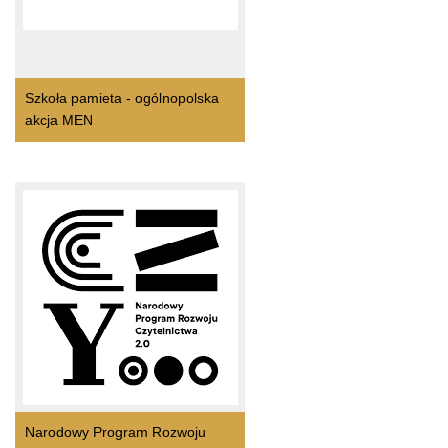
Szkoła pamieta - ogólnopolska
akcja MEN
Narodowy Program Rozwoju