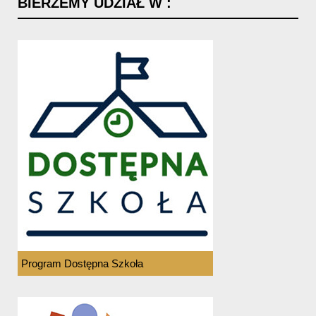
BIERZEMY
UDZIAŁ
W
:
Program Dostępna Szkoła