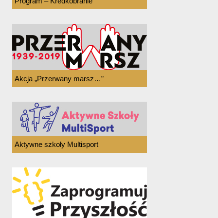
Program – Kredkobranie
Akcja „Przerwany marsz…”
Aktywne szkoły Multisport