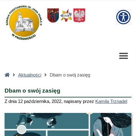
Dbam
o
W
swój
zasięg
bu
-
Szkoła
Podstawowa
Strona
Aktualności
Dbam o swój zasięg
główna
Dbam o swój zasięg
Z dnia
12 października, 2022
,
napisany przez
Kamila Trznadel