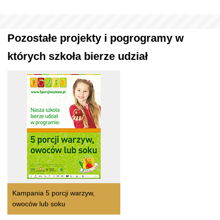
Pozostałe projekty i pogrogramy w
których szkoła bierze udział
Kampania 5 porcji warzyw,
owoców lub soku