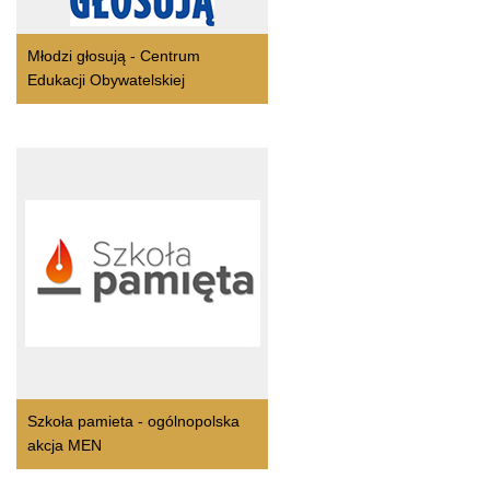
Młodzi głosują - Centrum
Edukacji Obywatelskiej
Szkoła pamieta - ogólnopolska
akcja MEN