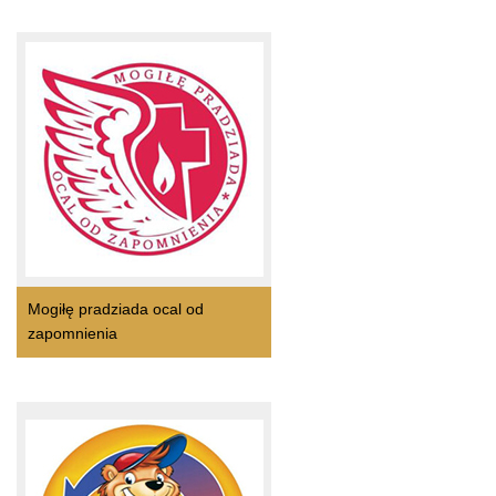
Mogiłę pradziada ocal od
zapomnienia