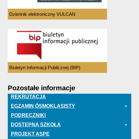
Dziennik elektroniczny VULCAN
Biuletyn Informacji Publicznej (BIP)
Pozostałe informacje
REKRUTACJA
EGZAMIN ÓSMOKLASISTY
PODRĘCZNIKI
DOSTĘPNA SZKOŁA
PROJEKT ASPE