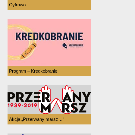
Cyfrowo
Program – Kredkobranie
Akcja „Przerwany marsz…”