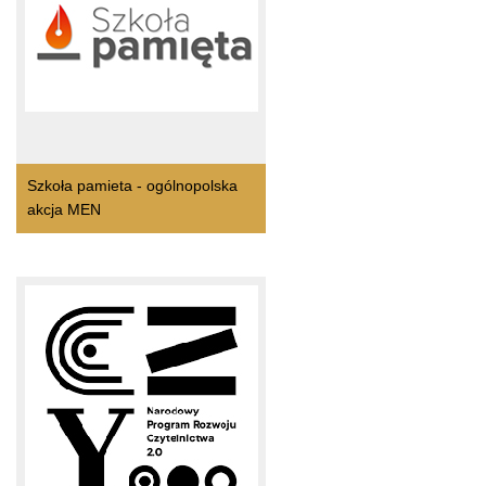
Szkoła pamieta - ogólnopolska
akcja MEN