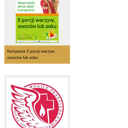
Kampania 5 porcji warzyw,
owoców lub soku