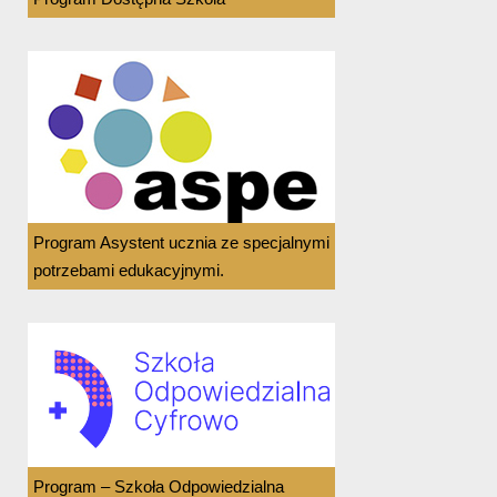
Program Asystent ucznia ze specjalnymi
potrzebami edukacyjnymi.
Program – Szkoła Odpowiedzialna