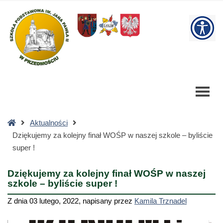
Dziękujemy
za
W
kolejny
finał
bu
WOŚP
w
naszej
szkole
-
byliście
Strona
Aktualności
super
główna
Dziękujemy za kolejny finał WOŚP w naszej szkole – byliście
!
super !
-
Szkoła
Dziękujemy za kolejny finał WOŚP w naszej
Podstawowa
szkole – byliście super !
Z dnia
03 lutego, 2022
,
napisany przez
Kamila Trznadel