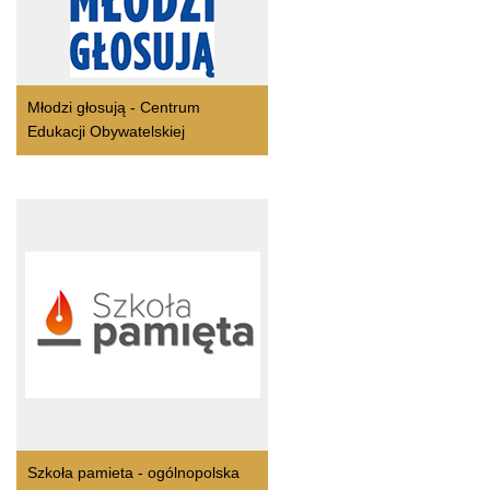
Młodzi głosują - Centrum
Edukacji Obywatelskiej
Szkoła pamieta - ogólnopolska