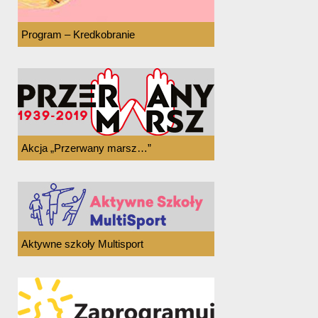
Program – Kredkobranie
Akcja „Przerwany marsz…”
Aktywne szkoły Multisport