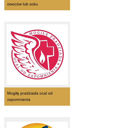
owoców lub soku
Mogiłę pradziada ocal od
zapomnienia