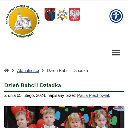
Dzień
Babci
W
i
Dziadka
bu
-
Szkoła
Podstawowa
Strona
Aktualności
Dzień Babci i Dziadka
główna
Dzień Babci i Dziadka
Z dnia
05 lutego, 2024
,
napisany przez
Paula Piechowiak