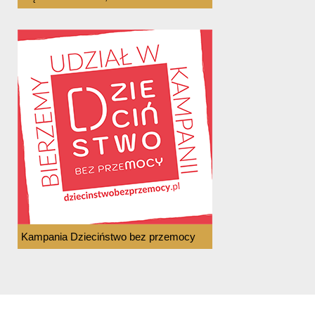
Kampania Dzieciństwo bez przemocy