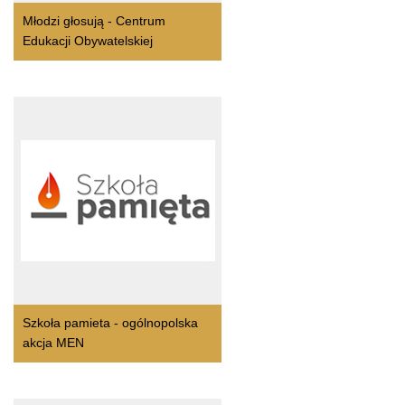
Młodzi głosują - Centrum
Edukacji Obywatelskiej
Szkoła pamieta - ogólnopolska
akcja MEN