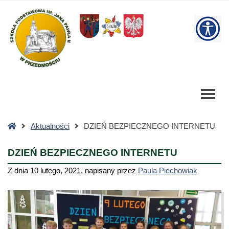
DZIEŃ
BEZPIECZNEGO
W
INTERNETU
-
bu
Szkoła
Podstawowa
Strona
Aktualności
DZIEŃ BEZPIECZNEGO INTERNETU
główna
DZIEŃ BEZPIECZNEGO INTERNETU
Z dnia
10 lutego, 2021
,
napisany przez
Paula Piechowiak