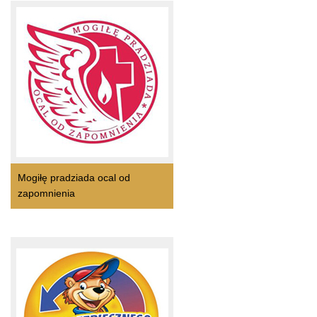
Mogiłę pradziada ocal od
zapomnienia