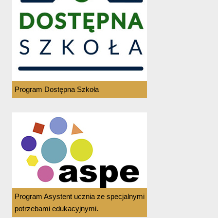
Program Dostępna Szkoła
Program Asystent ucznia ze specjalnymi
potrzebami edukacyjnymi.