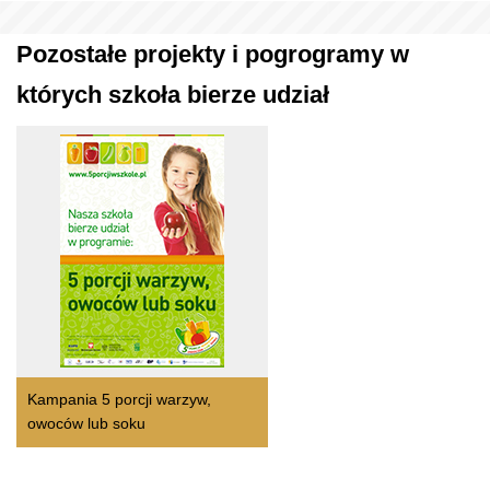
Pozostałe projekty i pogrogramy w
których szkoła bierze udział
Kampania 5 porcji warzyw,
owoców lub soku