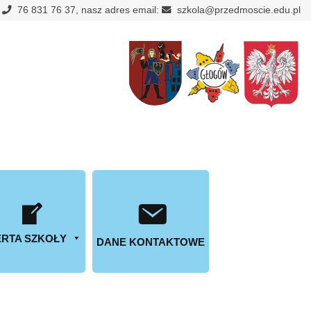
:
76 831 76 37, nasz adres email:
szkola@przedmoscie.edu.pl
RTA SZKOŁY
DANE KONTAKTOWE