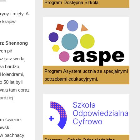
Program Dostępna Szkoła
yny i mięty. A
e krajów
arz Shennong
ch pił
uszka z wodą
ała bardzo
Program Asystent ucznia ze specjalnymi
 Holendrami,
potrzebami edukacyjnymi.
 50 lat byli
iwała tam coraz
ardziej
ym świecie.
owski
 w pachnący