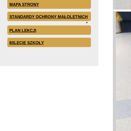
MAPA STRONY
STANDARDY OCHRONY MAŁOLETNICH
PLAN LEKCJI
80LECIE SZKOŁY