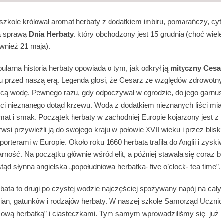
szkole królował aromat herbaty z dodatkiem imbiru, pomarańczy, cytr
a sprawą
Dnia Herbaty
, który obchodzony jest 15 grudnia (choć wiel
ównież 21 maja).
pularna historia herbaty opowiada o tym, jak odkrył ją
mityczny Ces
u przed naszą erą. Legenda głosi, że Cesarz ze względów zdrowotny
ącą wodę. Pewnego razu, gdy odpoczywał w ogrodzie, do jego garn
iści nieznanego dotąd krzewu. Woda z dodatkiem nieznanych liści mi
at i smak. Początek herbaty w zachodniej Europie kojarzony jest z
rwsi przywieźli ją do swojego kraju w połowie XVII wieku i przez blisko
porterami w Europie. Około roku 1660 herbata trafiła do Anglii i zysk
rność. Na początku głównie wśród elit, a później stawała się coraz b
ąd słynna angielska „popołudniowa herbatka- five o’clock- tea time”.
erbata to drugi po czystej wodzie najczęściej spożywany napój na cał
mian, gatunków i rodzajów herbaty. W naszej szkole Samorząd Uczni
mową herbatką” i ciasteczkami. Tym samym wprowadziliśmy się już