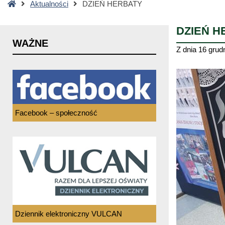
Strona
Aktualności
DZIEŃ HERBATY
główna
DZIEŃ H
WAŻNE
Z dnia
16 grud
Facebook – społeczność
Dziennik elektroniczny VULCAN