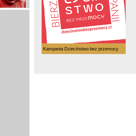
Kampania Dzieciństwo bez przemocy