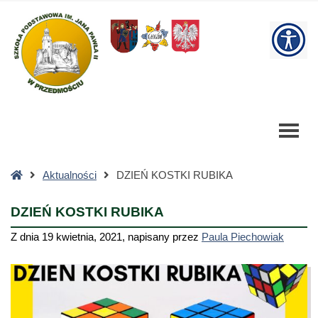
DZIEŃ
KOSTKI
W
RUBIKA
-
bu
Szkoła
Podstawowa
Strona
Aktualności
DZIEŃ KOSTKI RUBIKA
główna
DZIEŃ KOSTKI RUBIKA
Z dnia
19 kwietnia, 2021
,
napisany przez
Paula Piechowiak