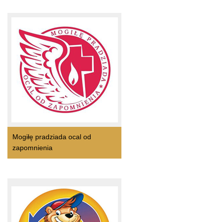
Mogiłę pradziada ocal od
zapomnienia