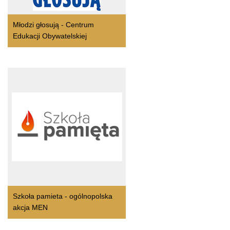
Młodzi głosują - Centrum
Edukacji Obywatelskiej
Szkoła pamieta - ogólnopolska
akcja MEN