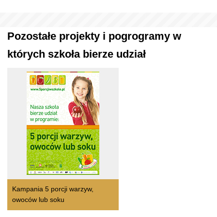
Pozostałe projekty i pogrogramy w
których szkoła bierze udział
Kampania 5 porcji warzyw,
owoców lub soku