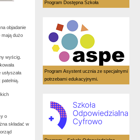
Program Dostępna Szkoła
 na objadanie
e mają dużo
ny wyścig.
tkowała
Program Asystent ucznia ze specjalnymi
 usłyszała
potrzebami edukacyjnymi.
patelnią.
dkich
my o
ożna składać w
morząd