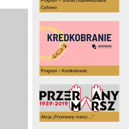
Program – Szkoła Odpowiedzialna
Cyfrowo
Program – Kredkobranie
Akcja „Przerwany marsz…”