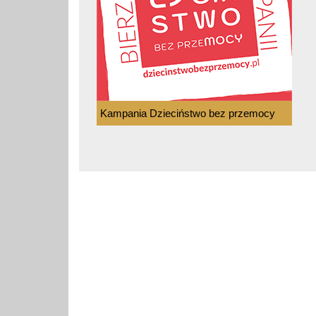
Kampania Dzieciństwo bez przemocy