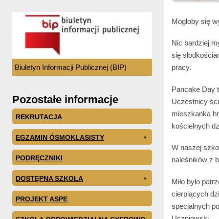
Mogłoby się wy
Nic bardziej m
się słodkościa
Biuletyn Informacji Publicznej (BIP)
pracy.
Pancake Day to
Pozostałe informacje
Uczestnicy ści
mieszkanka hr
REKRUTACJA
kościelnych dz
EGZAMIN ÓSMOKLASISTY
W naszej szkol
PODRĘCZNIKI
naleśników z b
DOSTĘPNA SZKOŁA
Miło było pat
cierpiących dz
PROJEKT ASPE
specjalnych p
Uczniowski