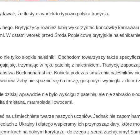
dawać, że tłusty czwartek to typowo polska tradycja.
ylnego. Brytyjczycy również lubią wykorzystać końcówkę karnawału
mi. W ostatni wtorek przed Środą Popielcową brytyjskie naleśnikarni
 nie tylko słodkie naleśniki. Obchodom towarzyszy także specyficz
gają się, trzymając w ręku patelnię z naleśnikiem. Tradycję zapoczą
abstwa Buckinghamshire. Kobieta podczas smażenia naleśników nie
wonów. Żeby nie spóźnić się na mszę, gospodyni wybiegła z domu z 
e dzisiaj wprawdzie nie było wyścigu z patelnią, ale nie zabrakło sło
ita śmietaną, marmoladą i owocami.
rzeć na uśmiechnięte twarze naszych uczniów. Jednak nie zapomina
ieciach z Ukrainy i dlatego wspieramy ich przynosząc dary, które m
ojemnikach na dolnym korytarzu- do czego z serca zachęcamy! Sa