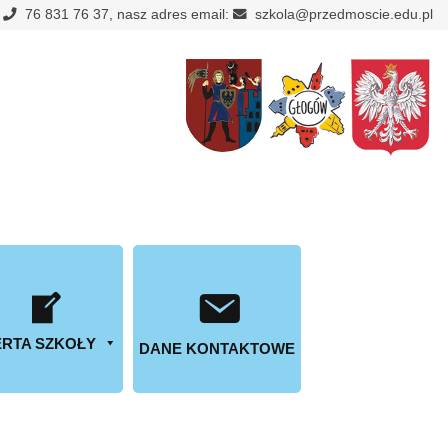
:
76 831 76 37, nasz adres email:
szkola@przedmoscie.edu.pl
RTA SZKOŁY
DANE KONTAKTOWE