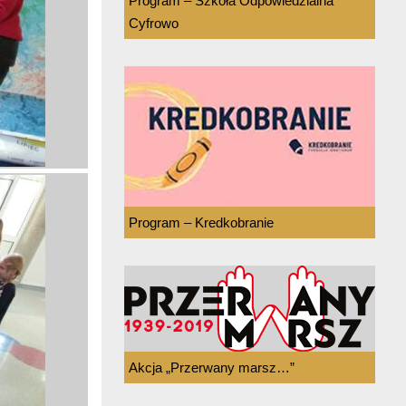
Program – Szkoła Odpowiedzialna
Cyfrowo
Program – Kredkobranie
Akcja „Przerwany marsz…”