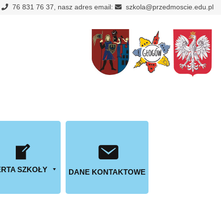
:
76 831 76 37, nasz adres email:
szkola@przedmoscie.edu.pl
RTA SZKOŁY
DANE KONTAKTOWE