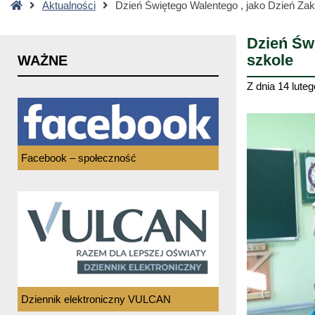
Strona
Aktualności
Dzień Świętego Walentego , jako Dzień Za
główna
Dzień Św
szkole
WAŻNE
Z dnia
14 luteg
Facebook – społeczność
Dziennik elektroniczny VULCAN