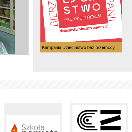
Kampania Dzieciństwo bez przemocy