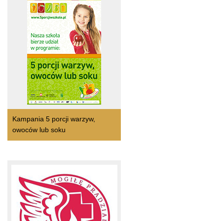
Kampania 5 porcji warzyw,
owoców lub soku