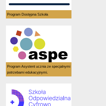
Program Dostępna Szkoła
Program Asystent ucznia ze specjalnymi
potrzebami edukacyjnymi.