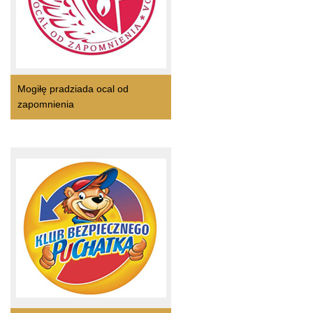
Mogiłę pradziada ocal od
zapomnienia