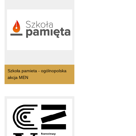
Szkoła pamieta - ogólnopolska
akcja MEN