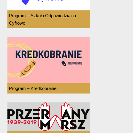
Program – Szkoła Odpowiedzialna
Cyfrowo
Program – Kredkobranie