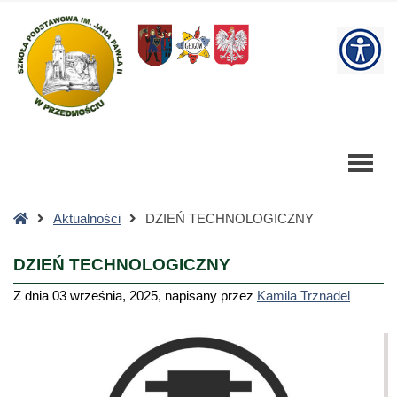
DZIEŃ
TECHNOLOGICZNY
W
-
Szkoła
bu
Podstawowa
Strona
Aktualności
DZIEŃ TECHNOLOGICZNY
główna
DZIEŃ TECHNOLOGICZNY
Z dnia
03 września, 2025
,
napisany przez
Kamila Trznadel