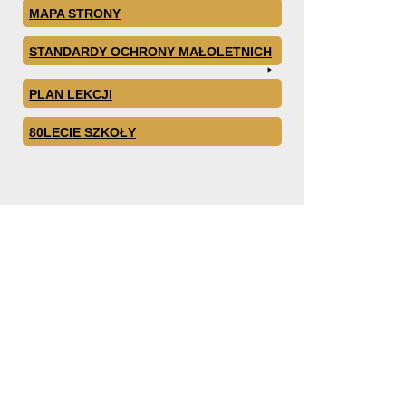
MAPA STRONY
STANDARDY OCHRONY MAŁOLETNICH
PLAN LEKCJI
80LECIE SZKOŁY