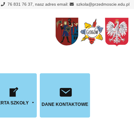
:
76 831 76 37, nasz adres email:
szkola@przedmoscie.edu.pl
RTA SZKOŁY
DANE KONTAKTOWE