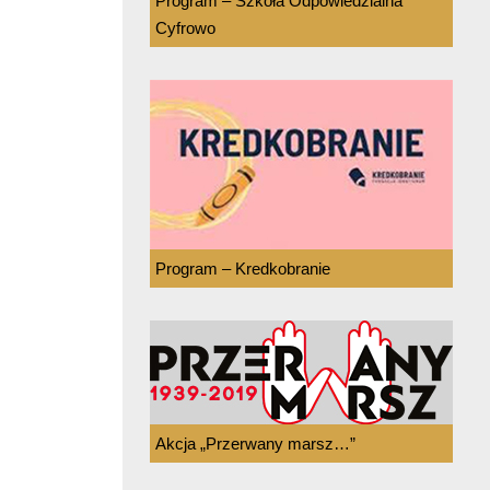
Program – Szkoła Odpowiedzialna
Cyfrowo
Program – Kredkobranie
Akcja „Przerwany marsz…”