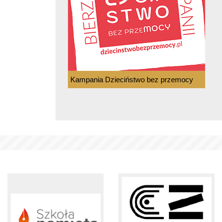
Kampania Dzieciństwo bez przemocy