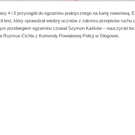
asy 4 i 5 przystąpili do egzaminu praktycznego na kartę rowerową. 
ił test, który sprawdzał wiedzę uczniów z zakresu przepisów ruchu
ym przebiegiem egzaminu czuwał Szymon Kaśków – nauczyciel tech
na Rozmus-Cichla z Komendy Powiatowej Policji w Głogowie.