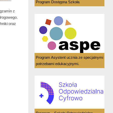
Program Dostępna Szkoła
Egzamin z
 drogowego.
niki oraz
Program Asystent ucznia ze specjalnymi
potrzebami edukacyjnymi.