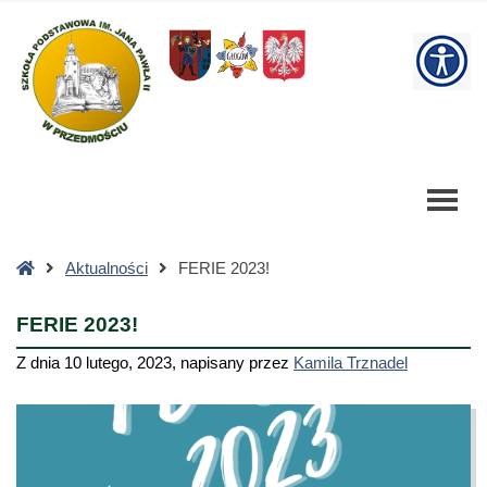
FERIE
2023!
W
-
Szkoła
bu
Podstawowa
Strona
Aktualności
FERIE 2023!
główna
FERIE 2023!
Z dnia
10 lutego, 2023
,
napisany przez
Kamila Trznadel