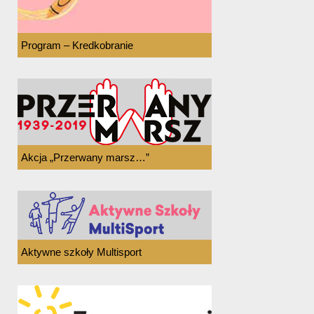
Program – Kredkobranie
Akcja „Przerwany marsz…”
Aktywne szkoły Multisport