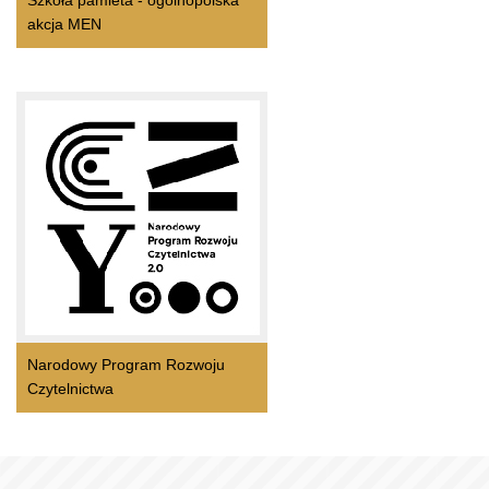
Szkoła pamieta - ogólnopolska
akcja MEN
Narodowy Program Rozwoju
Czytelnictwa