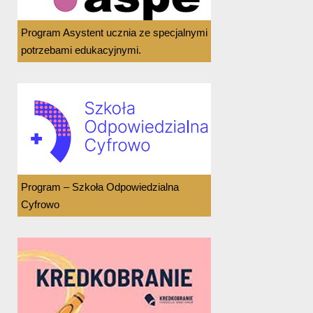
Program Asystent ucznia ze specjalnymi
potrzebami edukacyjnymi.
Program – Szkoła Odpowiedzialna
Cyfrowo