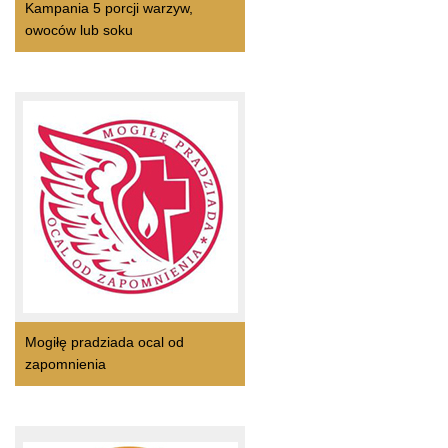
Kampania 5 porcji warzyw,
owoców lub soku
Mogiłę pradziada ocal od
zapomnienia