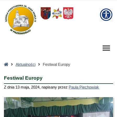
Festiwal
Europy
W
-
Szkoła
bu
Podstawowa
Strona
Aktualności
Festiwal Europy
główna
Festiwal Europy
Z dnia
13 maja, 2024
,
napisany przez
Paula Piechowiak