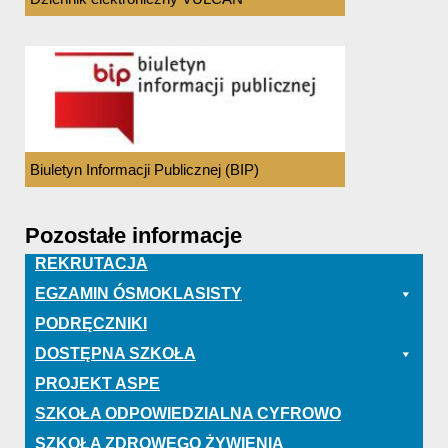
Biuletyn Informacji Publicznej (BIP)
Pozostałe informacje
REKRUTACJA
EGZAMIN ÓSMOKLASISTY
PODRĘCZNIKI
DOSTĘPNA SZKOŁA
PROJEKT ASPE
SZKOŁA ODPOWIEDZIALNA CYFROWO
SZKOŁA ZDROWEGO ŻYWIENIA