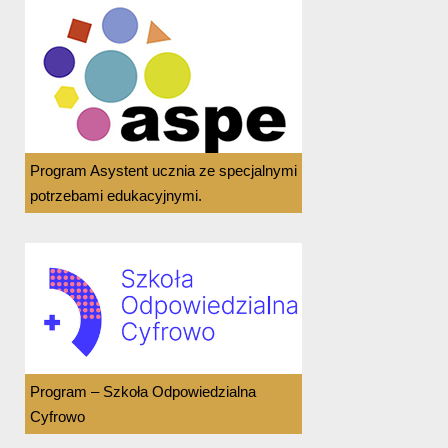
Program Asystent ucznia ze specjalnymi
potrzebami edukacyjnymi.
Program – Szkoła Odpowiedzialna
Cyfrowo