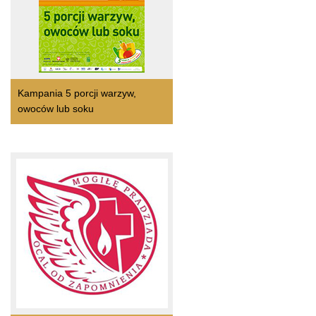
Kampania 5 porcji warzyw,
owoców lub soku