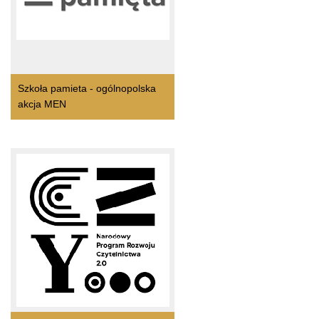
Szkoła pamieta - ogólnopolska
akcja MEN