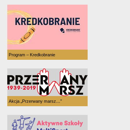
Program – Kredkobranie
Akcja „Przerwany marsz…”