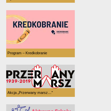
Program – Kredkobranie
Akcja „Przerwany marsz…”