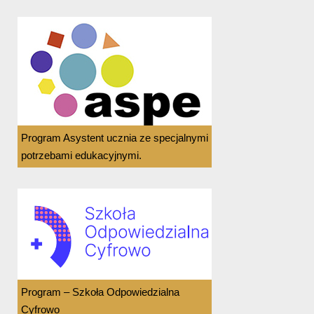
Program Asystent ucznia ze specjalnymi
potrzebami edukacyjnymi.
Program – Szkoła Odpowiedzialna
Cyfrowo