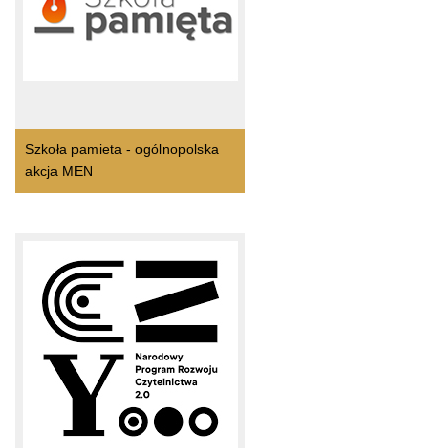
Szkoła pamieta - ogólnopolska
akcja MEN