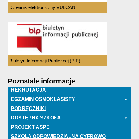
Dziennik elektroniczny VULCAN
Biuletyn Informacji Publicznej (BIP)
Pozostałe informacje
REKRUTACJA
EGZAMIN ÓSMOKLASISTY
PODRĘCZNIKI
DOSTĘPNA SZKOŁA
PROJEKT ASPE
SZKOŁA ODPOWIEDZIALNA CYFROWO