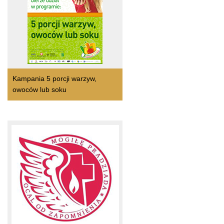
Kampania 5 porcji warzyw,
owoców lub soku