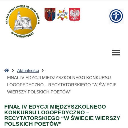
FINAŁ
IV
W
EDYCJI
MIĘDZYSZKOLNEGO
bu
KONKURSU
LOGOPEDYCZNO
-
RECYTATORSKIEGO
“W
ŚWIECIE
Strona
Aktualności
WIERSZY
główna
FINAŁ IV EDYCJI MIĘDZYSZKOLNEGO KONKURSU
POLSKICH
LOGOPEDYCZNO – RECYTATORSKIEGO “W ŚWIECIE
POETÓW”
WIERSZY POLSKICH POETÓW”
-
Szkoła
FINAŁ IV EDYCJI MIĘDZYSZKOLNEGO
Podstawowa
KONKURSU LOGOPEDYCZNO –
RECYTATORSKIEGO “W ŚWIECIE WIERSZY
POLSKICH POETÓW”