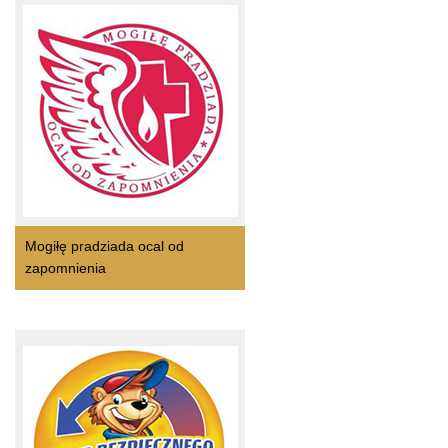
Mogiłę pradziada ocal od
zapomnienia