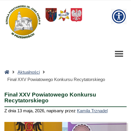
Finał
XXV
W
Powiatowego
Konkursu
bu
Recytatorskiego
-
Szkoła
Podstawowa
Strona
Aktualności
główna
Finał XXV Powiatowego Konkursu Recytatorskiego
Finał XXV Powiatowego Konkursu
Recytatorskiego
Z dnia
13 maja, 2026
,
napisany przez
Kamila Trznadel