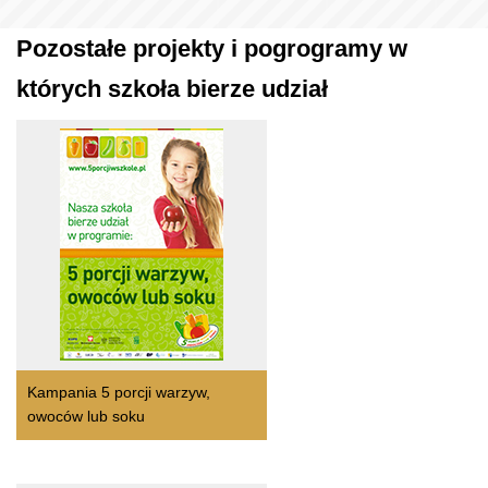
Pozostałe projekty i pogrogramy w
których szkoła bierze udział
Kampania 5 porcji warzyw,
owoców lub soku