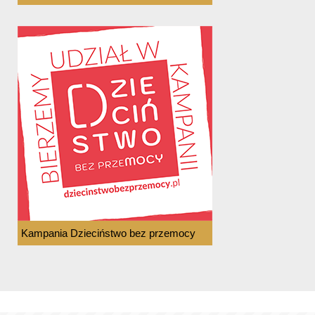
Kampania Dzieciństwo bez przemocy