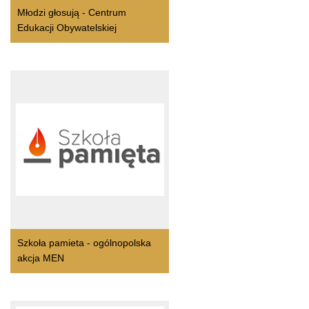
Młodzi głosują - Centrum
Edukacji Obywatelskiej
Szkoła pamieta - ogólnopolska
akcja MEN