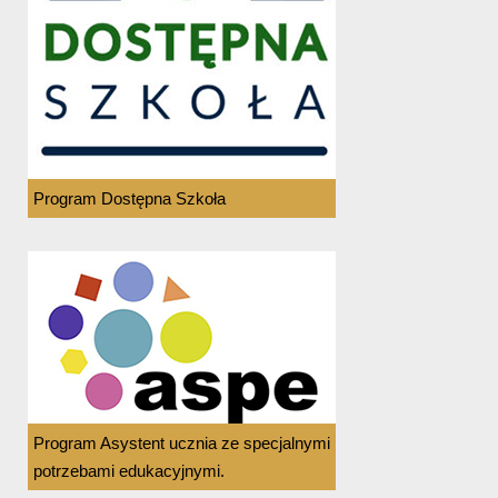
Program Dostępna Szkoła
Program Asystent ucznia ze specjalnymi
potrzebami edukacyjnymi.