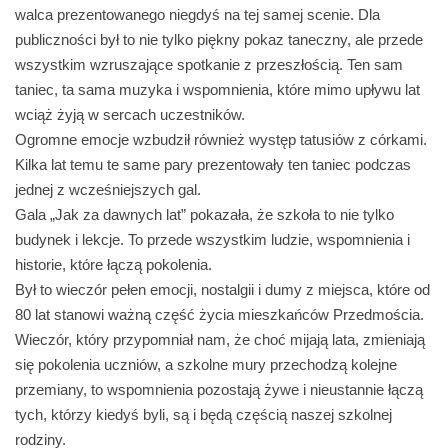
walca prezentowanego niegdyś na tej samej scenie. Dla
publiczności był to nie tylko piękny pokaz taneczny, ale przede
wszystkim wzruszające spotkanie z przeszłością. Ten sam
taniec, ta sama muzyka i wspomnienia, które mimo upływu lat
wciąż żyją w sercach uczestników.
Ogromne emocje wzbudził również występ tatusiów z córkami.
Kilka lat temu te same pary prezentowały ten taniec podczas
jednej z wcześniejszych gal.
Gala „Jak za dawnych lat” pokazała, że szkoła to nie tylko
budynek i lekcje. To przede wszystkim ludzie, wspomnienia i
historie, które łączą pokolenia.
Był to wieczór pełen emocji, nostalgii i dumy z miejsca, które od
80 lat stanowi ważną część życia mieszkańców Przedmościa.
Wieczór, który przypomniał nam, że choć mijają lata, zmieniają
się pokolenia uczniów, a szkolne mury przechodzą kolejne
przemiany, to wspomnienia pozostają żywe i nieustannie łączą
tych, którzy kiedyś byli, są i będą częścią naszej szkolnej
rodziny.