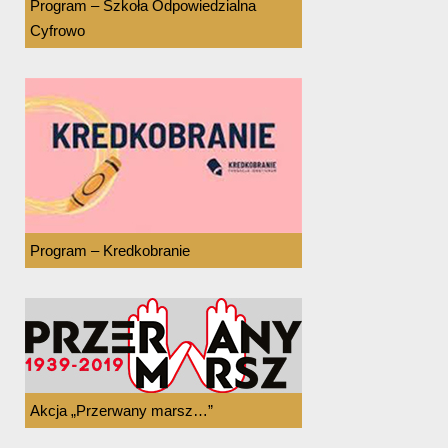
Program – Szkoła Odpowiedzialna
Cyfrowo
Program – Kredkobranie
Akcja „Przerwany marsz…”