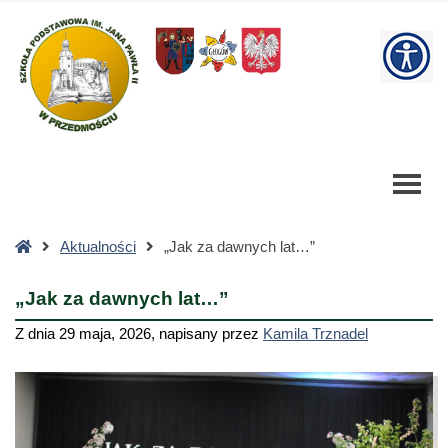
"Jak
za
W
dawnych
lat..."
bu
-
Szkoła
Podstawowa
Strona
Aktualności
„Jak za dawnych lat…”
główna
„Jak za dawnych lat…”
Z dnia
29 maja, 2026
,
napisany przez
Kamila Trznadel