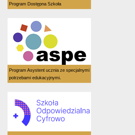
Program Dostępna Szkoła
Program Asystent ucznia ze specjalnymi
potrzebami edukacyjnymi.