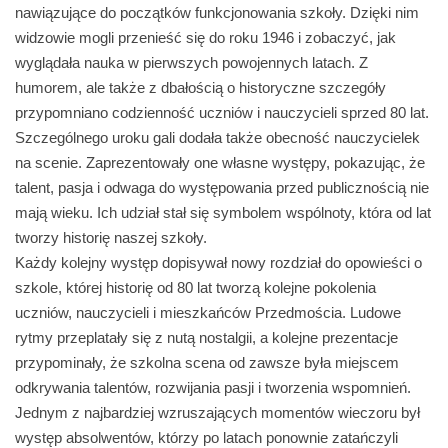
nawiązujące do początków funkcjonowania szkoły. Dzięki nim
widzowie mogli przenieść się do roku 1946 i zobaczyć, jak
wyglądała nauka w pierwszych powojennych latach. Z
humorem, ale także z dbałością o historyczne szczegóły
przypomniano codzienność uczniów i nauczycieli sprzed 80 lat.
Szczególnego uroku gali dodała także obecność nauczycielek
na scenie. Zaprezentowały one własne występy, pokazując, że
talent, pasja i odwaga do występowania przed publicznością nie
mają wieku. Ich udział stał się symbolem wspólnoty, która od lat
tworzy historię naszej szkoły.
Każdy kolejny występ dopisywał nowy rozdział do opowieści o
szkole, której historię od 80 lat tworzą kolejne pokolenia
uczniów, nauczycieli i mieszkańców Przedmościa. Ludowe
rytmy przeplatały się z nutą nostalgii, a kolejne prezentacje
przypominały, że szkolna scena od zawsze była miejscem
odkrywania talentów, rozwijania pasji i tworzenia wspomnień.
Jednym z najbardziej wzruszających momentów wieczoru był
występ absolwentów, którzy po latach ponownie zatańczyli