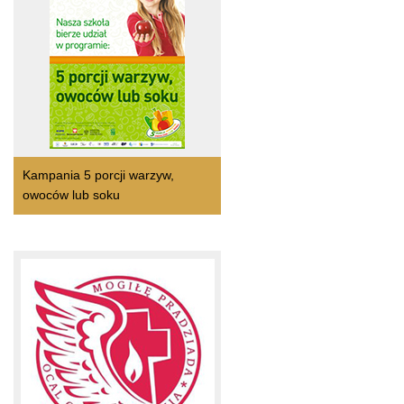
Kampania 5 porcji warzyw,
owoców lub soku