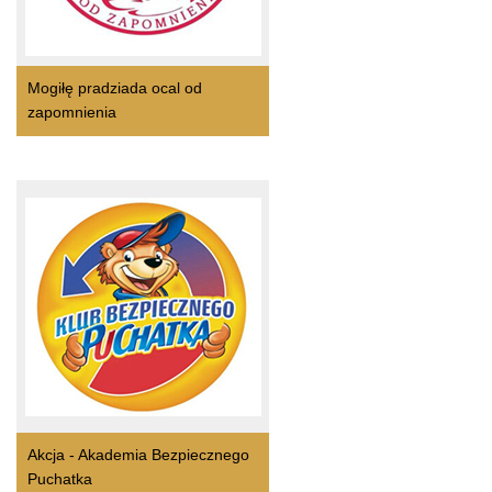
Mogiłę pradziada ocal od
zapomnienia
Akcja - Akademia Bezpiecznego
Puchatka