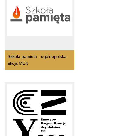
Szkoła pamieta - ogólnopolska
akcja MEN