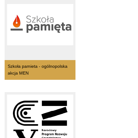
Szkoła pamieta - ogólnopolska
akcja MEN