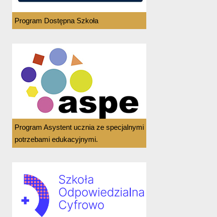
Program Dostępna Szkoła
Program Asystent ucznia ze specjalnymi
potrzebami edukacyjnymi.