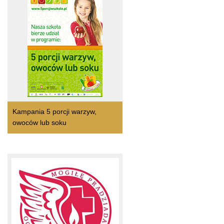
Kampania 5 porcji warzyw,
owoców lub soku