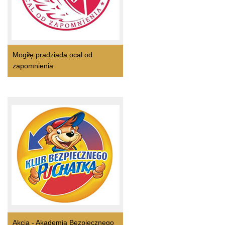
Mogiłę pradziada ocal od
zapomnienia
Akcja - Akademia Bezpiecznego