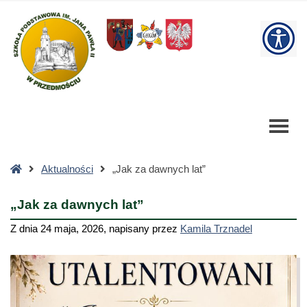
"Jak
za
W
dawnych
lat"
bu
-
Szkoła
Podstawowa
Strona
Aktualności
„Jak za dawnych lat”
główna
„Jak za dawnych lat”
Z dnia
24 maja, 2026
,
napisany przez
Kamila Trznadel