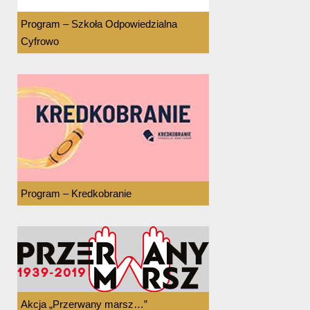
Program – Szkoła Odpowiedzialna
Cyfrowo
Program – Kredkobranie
Akcja „Przerwany marsz…”