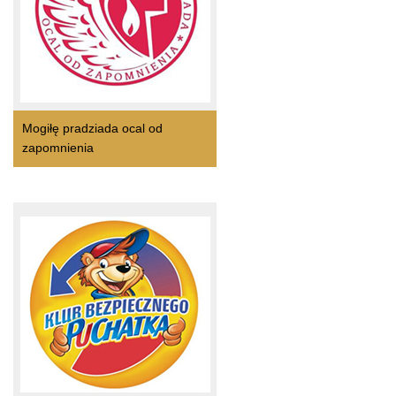
Mogiłę pradziada ocal od
zapomnienia