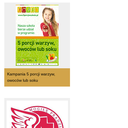
Kampania 5 porcji warzyw,
owoców lub soku