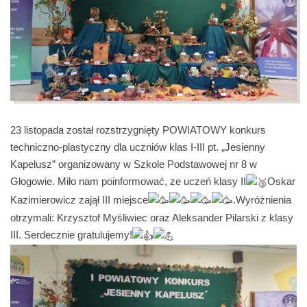
23 listopada został rozstrzygnięty POWIATOWY konkurs
techniczno-plastyczny dla uczniów klas I-III pt. „Jesienny
Kapelusz” organizowany w Szkole Podstawowej nr 8 w
Głogowie. Miło nam poinformować, ze uczeń klasy II
Oskar
Kazimierowicz zajął III miejsce
.Wyróżnienia
otrzymali: Krzysztof Myśliwiec oraz Aleksander Pilarski z klasy
III. Serdecznie gratulujemy!