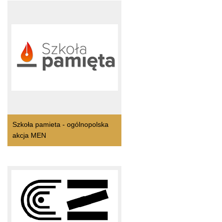
Szkoła pamieta - ogólnopolska
akcja MEN