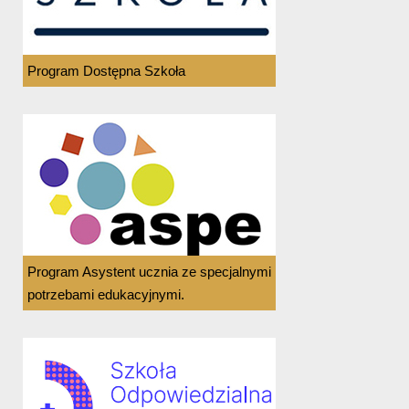
Program Dostępna Szkoła
Program Asystent ucznia ze specjalnymi
potrzebami edukacyjnymi.