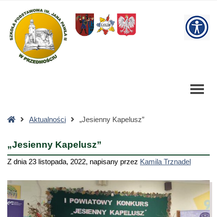
"Jesienny
Kapelusz"
W
-
Szkoła
bu
Podstawowa
Strona
Aktualności
„Jesienny Kapelusz”
główna
„Jesienny Kapelusz”
Z dnia
23 listopada, 2022
,
napisany przez
Kamila Trznadel