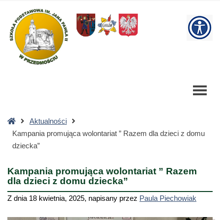
Kampania
promująca
W
wolontariat
"
bu
Razem
dla
dzieci
z
domu
dziecka"
Strona
Aktualności
-
główna
Kampania promująca wolontariat ” Razem dla dzieci z domu
Szkoła
dziecka”
Podstawowa
Kampania promująca wolontariat ” Razem
dla dzieci z domu dziecka”
Z dnia
18 kwietnia, 2025
,
napisany przez
Paula Piechowiak