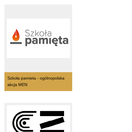
Szkoła pamieta - ogólnopolska
akcja MEN