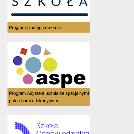
Program Dostępna Szkoła
Program Asystent ucznia ze specjalnymi
potrzebami edukacyjnymi.