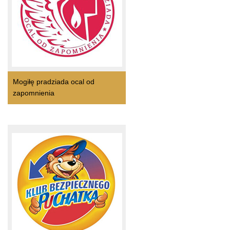
Mogiłę pradziada ocal od
zapomnienia