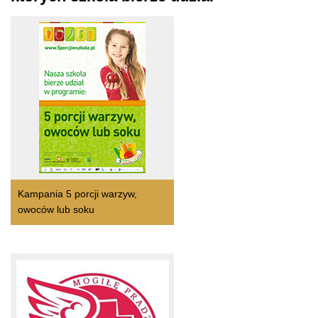
Kampania 5 porcji warzyw,
owoców lub soku